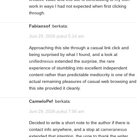
work in ways I had not expected when first clicking
through.
Fabiansof
berkata:
Juni 29, 2026 pukul 5:14 am
Approaching this site through a casual link click and
being surprised by what I found, and a look at
unifiednexus
extended the surprise, the rare
experience of stumbling into excellent independent
content rather than predictable mediocrity is one of the
actual remaining pleasures of casual web browsing and
this site provided it cleanly.
CarmeloPef
berkata:
Juni 29, 2026 pukul 7:56 am
Decided to write a short note to the author if there is
contact info anywhere, and a stop at
cameranexus
extended that intention, the urge to thank the writer