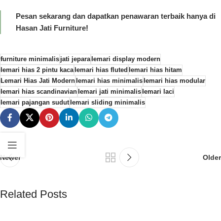
Pesan sekarang dan dapatkan penawaran terbaik hanya di
Hasan Jati Furniture
!
furniture minimalis
jati jepara
lemari display modern
lemari hias 2 pintu kaca
lemari hias fluted
lemari hias hitam
Lemari Hias Jati Modern
lemari hias minimalis
lemari hias modular
lemari hias scandinavian
lemari jati minimalis
lemari laci
lemari pajangan sudut
lemari sliding minimalis
Newer
Older
Related Posts