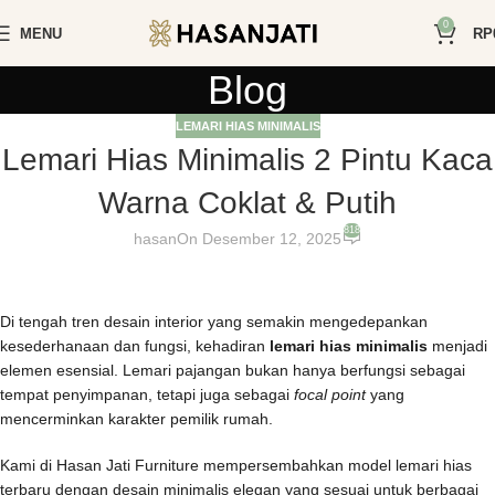
0
MENU
RP
Blog
LEMARI HIAS MINIMALIS
Lemari Hias Minimalis 2 Pintu Kaca
Warna Coklat & Putih
818
hasan
On Desember 12, 2025
Di tengah tren desain interior yang semakin mengedepankan
kesederhanaan dan fungsi, kehadiran
lemari hias minimalis
menjadi
elemen esensial. Lemari pajangan bukan hanya berfungsi sebagai
tempat penyimpanan, tetapi juga sebagai
focal point
yang
mencerminkan karakter pemilik rumah.
Kami di Hasan Jati Furniture mempersembahkan model lemari hias
terbaru dengan desain minimalis elegan yang sesuai untuk berbagai