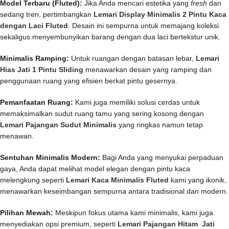
Model Terbaru (Fluted):
Jika Anda mencari estetika yang
fresh
dan
sedang tren, pertimbangkan
Lemari Display Minimalis 2 Pintu Kaca
dengan Laci Fluted
. Desain ini sempurna untuk memajang koleksi
sekaligus menyembunyikan barang dengan dua laci bertekstur unik.
Minimalis Ramping:
Untuk ruangan dengan batasan lebar,
Lemari
Hias Jati 1 Pintu Sliding
menawarkan desain yang ramping dan
penggunaan ruang yang efisien berkat pintu gesernya.
Pemanfaatan Ruang:
Kami juga memiliki solusi cerdas untuk
memaksimalkan sudut ruang tamu yang sering kosong dengan
Lemari Pajangan Sudut Minimalis
yang ringkas namun tetap
menawan.
Sentuhan Minimalis Modern:
Bagi Anda yang menyukai perpaduan
gaya, Anda dapat melihat model elegan dengan pintu kaca
melengkung seperti
Lemari Kaca Minimalis Fluted
kami yang ikonik,
menawarkan keseimbangan sempurna antara tradisional dan modern.
Pilihan Mewah:
Meskipun fokus utama kami minimalis, kami juga
menyediakan opsi premium, seperti
Lemari Pajangan Hitam Jati