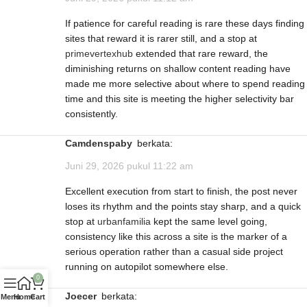
If patience for careful reading is rare these days finding
sites that reward it is rarer still, and a stop at
primevertexhub
extended that rare reward, the
diminishing returns on shallow content reading have
made me more selective about where to spend reading
time and this site is meeting the higher selectivity bar
consistently.
Camdenspaby
berkata:
Juni 29, 2026 pukul 11:22 am
Excellent execution from start to finish, the post never
loses its rhythm and the points stay sharp, and a quick
stop at
urbanfamilia
kept the same level going,
consistency like this across a site is the marker of a
serious operation rather than a casual side project
running on autopilot somewhere else.
0
Joecer
berkata:
Menu
Home
Cart