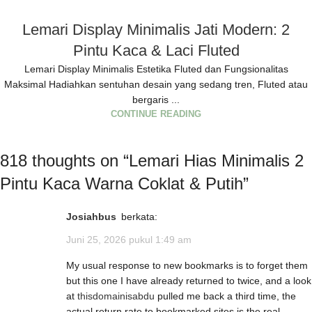
Lemari Display Minimalis Jati Modern: 2
Pintu Kaca & Laci Fluted
Lemari Display Minimalis Estetika Fluted dan Fungsionalitas
Maksimal Hadiahkan sentuhan desain yang sedang tren, Fluted atau
bergaris ...
CONTINUE READING
818 thoughts on “
Lemari Hias Minimalis 2
Pintu Kaca Warna Coklat & Putih
”
Josiahbus
berkata:
Juni 25, 2026 pukul 1:49 am
My usual response to new bookmarks is to forget them
but this one I have already returned to twice, and a look
at
thisdomainisabdu
pulled me back a third time, the
actual return rate to bookmarked sites is the real