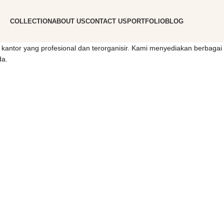
COLLECTION
ABOUT US
CONTACT US
PORTFOLIO
BLOG
kantor yang profesional dan terorganisir. Kami menyediakan berbagai ke
da.