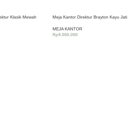
ektur Klasik Mewah
Meja Kantor Direktur Brayton Kayu Jati
MEJA KANTOR
Rp
9.000.000
Tambah Ke Keranjang