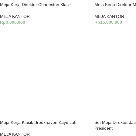
Meja Kerja Direktur Charleston Klasik
Meja Kerja Direktur M
MEJA KANTOR
MEJA KANTOR
Rp
9.000.000
Rp
15.000.000
Tambah Ke Keranjang
Tambah Ke Keranjang
Meja Kerja Klasik Brookhaven Kayu Jati
Set Meja Direktur Ja
President
MEJA KANTOR