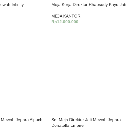
ewah Infinity
Meja Kerja Direktur Rhapsody Kayu Jati
MEJA KANTOR
Rp
12.000.000
Tambah Ke Keranjang
ti Mewah Jepara Alpuch
Set Meja Direktur Jati Mewah Jepara
Donatello Empire