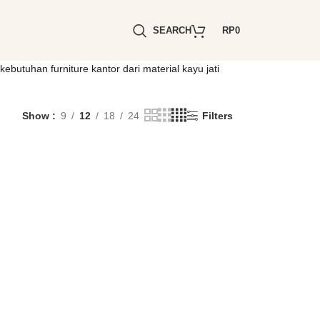
SEARCH
RP
0
butuhan furniture kantor dari material kayu jati
Show
9
12
18
24
Filters