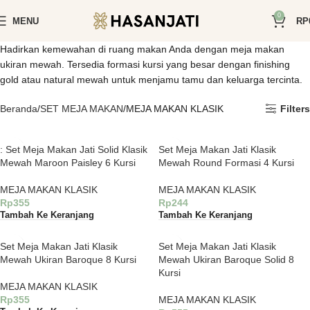
0
MENU
RP
Hadirkan kemewahan di ruang makan Anda dengan meja makan
ukiran mewah. Tersedia formasi kursi yang besar dengan finishing
gold atau natural mewah untuk menjamu tamu dan keluarga tercinta.
Beranda
SET MEJA MAKAN
MEJA MAKAN KLASIK
Filters
: Set Meja Makan Jati Solid Klasik
Set Meja Makan Jati Klasik
Mewah Maroon Paisley 6 Kursi
Mewah Round Formasi 4 Kursi
MEJA MAKAN KLASIK
MEJA MAKAN KLASIK
Rp
355
Rp
244
Tambah Ke Keranjang
Tambah Ke Keranjang
Set Meja Makan Jati Klasik
Set Meja Makan Jati Klasik
Mewah Ukiran Baroque 8 Kursi
Mewah Ukiran Baroque Solid 8
Kursi
MEJA MAKAN KLASIK
Rp
355
MEJA MAKAN KLASIK