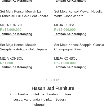
Tambah Ke Keranjang
Tambah Ke Keranjang
Set Meja Konsol Mewah La
Set Meja Konsol Mewah Novella
Francaise Full Gold Leaf Jepara
White Gloss Jepara
MEJA KONSOL
MEJA KONSOL
Rp
14.000.000
Rp
19.000.000
Tambah Ke Keranjang
Tambah Ke Keranjang
Set Meja Konsol Mewah
Set Meja Konsol Scappini Classic
Seraphine Antique Gold Jepara
Champagne Silver
MEJA KONSOL
MEJA KONSOL
Rp
1.800
Rp
21.000.000
Tambah Ke Keranjang
Tambah Ke Keranjang
ABOUT US
Hasan Jati Furniture
Butuh bantuan untuk pembuatan furniture
sesuai yang anda inginkan, Segera
hubungi...