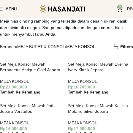
0
MENU
RP
Meja hias dinding ramping yang tersedia dalam desain ukiran klasik
dan minimalis elegan. Sangat pas dipadukan dengan cermin hias
untuk menyambut tamu Anda.
Beranda
MEJA BUFET & KONSOL
MEJA KONSOL
Filters
Set Meja Konsol Mewah
Set Meja Konsol Mewah Evelina
Bernadette Antique Gold Jepara
Ivory Klasik Jepara
MEJA KONSOL
MEJA KONSOL
Rp
21.000.000
Rp
16.700.000
Tambah Ke Keranjang
Tambah Ke Keranjang
Set Meja Konsol Mewah Jati
Set Meja Konsol Mewah Kallista
Jepara Versailles
Metallic Silver Jepara
MEJA KONSOL
MEJA KONSOL
Rp
14.000.000
Rp
17.000.000