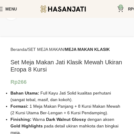
0
MENU
RP
Click to enlarge
Beranda
SET MEJA MAKAN
MEJA MAKAN KLASIK
Set Meja Makan Jati Klasik Mewah Ukiran
Eropa 8 Kursi
Rp
266
Bahan Utama:
Full Kayu Jati Solid kualitas perhutani
(sangat tebal, masif, dan kokoh).
Formasi:
1 Meja Makan Panjang + 8 Kursi Makan Mewah
(2 Kursi Utama Ber-Lengan + 6 Kursi Pendamping).
Finishing:
Warna
Dark Walnut Glossy
dengan aksen
Gold Highlights
pada detail ukiran mahkota dan bingkai
meja.