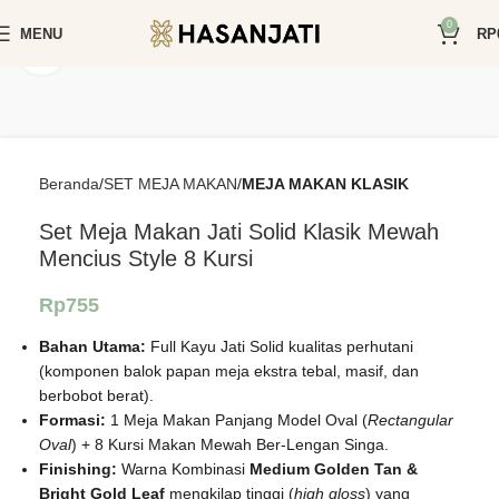
0
MENU
RP
Click to enlarge
Beranda
SET MEJA MAKAN
MEJA MAKAN KLASIK
Set Meja Makan Jati Solid Klasik Mewah
Mencius Style 8 Kursi
Rp
755
Bahan Utama:
Full Kayu Jati Solid kualitas perhutani
(komponen balok papan meja ekstra tebal, masif, dan
berbobot berat).
Formasi:
1 Meja Makan Panjang Model Oval (
Rectangular
Oval
) + 8 Kursi Makan Mewah Ber-Lengan Singa.
Finishing:
Warna Kombinasi
Medium Golden Tan &
Bright Gold Leaf
mengkilap tinggi (
high gloss
) yang