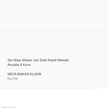
Set Meja Makan Jati Solid Klasik Mewah
Set Meja Makan J
Arcadia 8 Kursi
Bundar 6 Kursi
MEJA MAKAN KLASIK
MEJA MAKAN KL
Rp
356
Rp
244
Tambah Ke Keranjang
Tambah Ke Keran