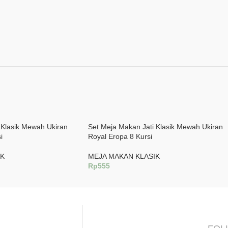
 Klasik Mewah Ukiran
Set Meja Makan Jati Klasik Mewah Ukiran
i
Royal Eropa 8 Kursi
IK
MEJA MAKAN KLASIK
Rp
555
g
Tambah Ke Keranjang