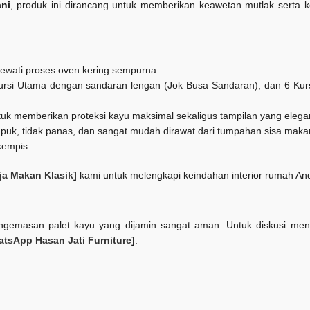
ani
, produk ini dirancang untuk memberikan keawetan mutlak serta k
elewati proses oven kering sempurna.
rsi Utama dengan sandaran lengan (Jok Busa Sandaran), dan 6 Kurs
tuk memberikan proteksi kayu maksimal sekaligus tampilan yang elega
mpuk, tidak panas, dan sangat mudah dirawat dari tumpahan sisa maka
kempis.
ja Makan Klasik
]
kami untuk melengkapi keindahan interior rumah An
gemasan palet kayu yang dijamin sangat aman. Untuk diskusi menge
tsApp Hasan Jati Furniture
]
.