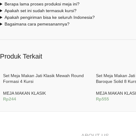
Berapa lama proses produksi meja ini?
Apakah set ini sudah termasuk kursi?
Apakah pengiriman bisa ke seluruh Indonesia?
Bagaimana cara pemesanannya?
Produk Terkait
Set Meja Makan Jati Klasik Mewah Round
Set Meja Makan Jati
Formasi 4 Kursi
Baroque Solid 8 Kurs
MEJA MAKAN KLASIK
MEJA MAKAN KLAS
Rp
244
Rp
555
Tambah Ke Keranjang
Tambah Ke Keranjan
ABOUT US