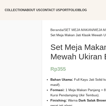
COLLECTION
ABOUT US
CONTACT US
PORTFOLIO
BLOG
Beranda
SET MEJA MAKAN
MEJA M
Set Meja Makan Jati Klasik Mewah U
Set Meja Makan
Mewah Ukiran 
Rp
355
Bahan Utama:
Full Kayu Jati Solid k
masif).
Formasi:
1 Meja Makan Panjang + 8 
Kursi Pendamping Ukir Tembus).
Finishing:
Warna
Dark Salak Brow
serat jati alami.