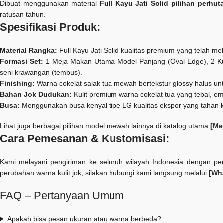
Dibuat menggunakan material
Full Kayu Jati Solid pilihan perhut
ratusan tahun.
Spesifikasi Produk:
Material Rangka:
Full Kayu Jati Solid kualitas premium yang telah m
Formasi Set:
1 Meja Makan Utama Model Panjang (Oval Edge), 2 Ku
seni krawangan (tembus).
Finishing:
Warna cokelat salak tua mewah bertekstur glossy halus un
Bahan Jok Dudukan:
Kulit premium warna cokelat tua yang tebal, e
Busa:
Menggunakan busa kenyal tipe LG kualitas ekspor yang tahan 
Lihat juga berbagai pilihan model mewah lainnya di katalog utama
[
Me
Cara Pemesanan & Kustomisasi:
Kami melayani pengiriman ke seluruh wilayah Indonesia dengan pen
perubahan warna kulit jok, silakan hubungi kami langsung melalui
[
Wha
FAQ – Pertanyaan Umum
Apakah bisa pesan ukuran atau warna berbeda?