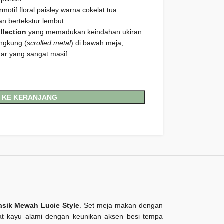
motif floral paisley warna cokelat tua
an bertekstur lembut.
llection
yang memadukan keindahan ukiran
ngkung (
scrolled metal
) di bawah meja,
dar yang sangat masif.
 KE KERANJANG
Klasik Mewah
Lucie Style
. Set meja makan dengan
 kayu alami dengan keunikan aksen besi tempa