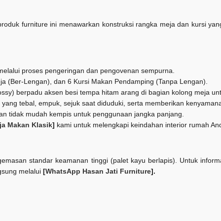
produk furniture ini menawarkan konstruksi rangka meja dan kursi yang
ah melalui proses pengeringan dan pengovenan sempurna.
ja (Ber-Lengan), dan 6 Kursi Makan Pendamping (Tanpa Lengan).
lossy) berpadu aksen besi tempa hitam arang di bagian kolong meja u
ik yang tebal, empuk, sejuk saat diduduki, serta memberikan kenyama
dan tidak mudah kempis untuk penggunaan jangka panjang.
ja Makan Klasik
]
kami untuk melengkapi keindahan interior rumah An
emasan standar keamanan tinggi (palet kayu berlapis). Untuk inform
gsung melalui
[
WhatsApp Hasan Jati Furniture
].