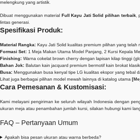
melengkung yang artistik.
Dibuat menggunakan material
Full Kayu Jati Solid pilihan terbaik
, 
lintas generasi.
Spesifikasi Produk:
Material Rangka:
Kayu Jati Solid kualitas premium pilihan yang tel
Formasi Set:
1 Meja Makan Utama Model Panjang, 2 Kursi Kepala Me
Finishing:
Warna cokelat brown cherry dengan lapisan kilap tinggi (g
Bahan Jok:
Balutan kain jacquard premium bermotif kain brokat klas
Busa:
Menggunakan busa kenyal tipe LG kualitas ekspor yang tebal 
Lihat juga berbagai pilihan model mewah lainnya di katalog utama
[
Me
Cara Pemesanan & Kustomisasi:
Kami melayani pengiriman ke seluruh wilayah Indonesia dengan peng
ukuran meja atau penambahan jumlah kursi, silakan hubungi kami lan
FAQ – Pertanyaan Umum
Apakah bisa pesan ukuran atau warna berbeda?