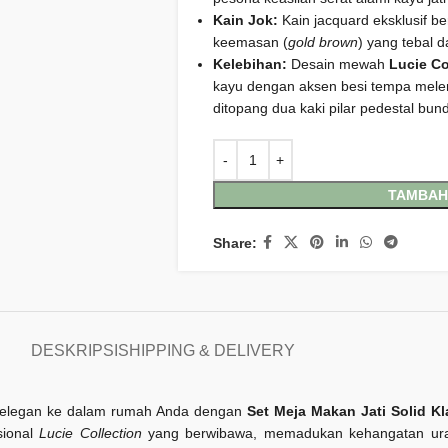
Kain Jok:
Kain jacquard eksklusif ber
keemasan (
gold brown
) yang tebal d
Kelebihan:
Desain mewah
Lucie Co
kayu dengan aksen besi tempa mele
ditopang dua kaki pilar pedestal bun
TAMBAH
Share:
DESKRIPSI
SHIPPING & DELIVERY
 elegan ke dalam rumah Anda dengan
Set Meja Makan Jati Solid 
sional
Lucie Collection
yang berwibawa, memadukan kehangatan urat