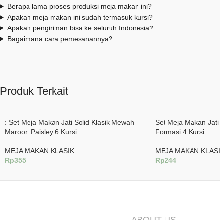
Berapa lama proses produksi meja makan ini?
Apakah meja makan ini sudah termasuk kursi?
Apakah pengiriman bisa ke seluruh Indonesia?
Bagaimana cara pemesanannya?
Produk Terkait
: Set Meja Makan Jati Solid Klasik Mewah
Set Meja Makan Jat
Maroon Paisley 6 Kursi
Formasi 4 Kursi
MEJA MAKAN KLASIK
MEJA MAKAN KLAS
Rp
355
Rp
244
Tambah Ke Keranjang
Tambah Ke Keranjan
ABOUT US