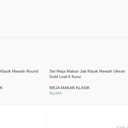
i Klasik Mewah Round
Set Meja Makan Jati Klasik Mewah Ukiran
Gold Leaf 6 Kursi
IK
MEJA MAKAN KLASIK
Rp
344
g
Tambah Ke Keranjang