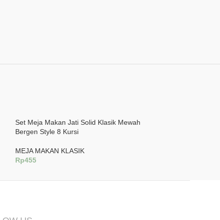
Set Meja Makan Jati Solid Klasik Mewah
Set Meja Makan J
Bergen Style 8 Kursi
Maroon Gold 8 Ku
MEJA MAKAN KLASIK
MEJA MAKAN KL
Rp
455
Rp
555
Tambah Ke Keranjang
Tambah Ke Keran