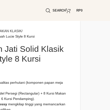
SEARCH
RP
0
AKAN KLASIK
ah Lucie Style 8 Kursi
Jati Solid Klasik
yle 8 Kursi
kualitas perhutani (komponen papan meja
l Persegi (Rectangular) + 8 Kursi Makan
 6 Kursi Pendamping).
ossy
mengkilap tinggi yang memancarkan
pilihan.