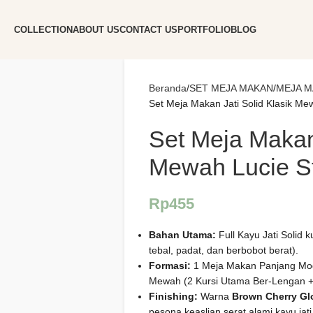
COLLECTION
ABOUT US
CONTACT US
PORTFOLIO
BLOG
Beranda
SET MEJA MAKAN
MEJA M
Set Meja Makan Jati Solid Klasik Mew
Set Meja Makan 
Mewah Lucie St
Rp
455
Bahan Utama:
Full Kayu Jati Solid 
tebal, padat, dan berbobot berat).
Formasi:
1 Meja Makan Panjang Mode
Mewah (2 Kursi Utama Ber-Lengan +
Finishing:
Warna
Brown Cherry Gl
pesona keaslian serat alami kayu jati 