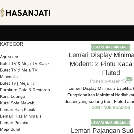
KATEGORI
LEMARI HIAS MINIMALIS
Lemari Display Minimal
Aquarium
Modern: 2 Pintu Kaca 
Bufet TV & Meja TV Klasik
Bufet TV & Meja TV
Fluted
Minimalis
1,221
Posted by
hasan
Bufet Tv | Meja Tv
Lemari Display Minimalis Estetika
Furniture Cafe & Restoran
Fungsionalitas Maksimal Hadiahka
Kursi Lounge
desain yang sedang tren, Fluted atau
Kursi Sofa Mewah
CONTINUE READING
Lemari Hias Klasik
Lemari Hias Minimalis
Lemari Pakaian
LEMARI HIAS MINIMALIS
Lemari Pajangan Sudu
Meja Bufet