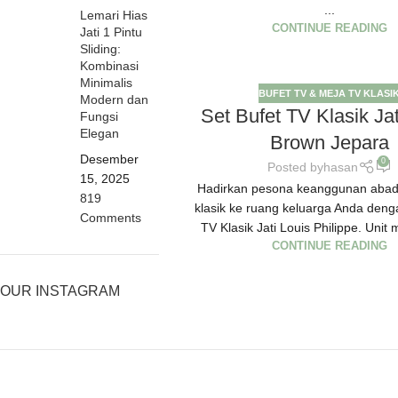
...
Lemari Hias
CONTINUE READING
Jati 1 Pintu
Sliding:
Kombinasi
Minimalis
BUFET TV & MEJA TV KLASI
Modern dan
Set Bufet TV Klasik Ja
Fungsi
Elegan
Brown Jepara
Desember
0
Posted by
hasan
15, 2025
Hadirkan pesona keanggunan abad
819
klasik ke ruang keluarga Anda deng
Comments
TV Klasik Jati Louis Philippe. Unit 
CONTINUE READING
OUR INSTAGRAM