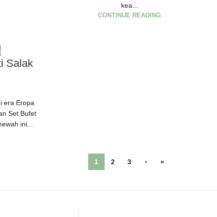
kea...
CONTINUE READING
K
ti Salak
i era Eropa
an Set Bufet
mewah ini...
1
2
3
›
»