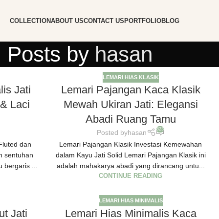
COLLECTION
ABOUT US
CONTACT US
PORTFOLIO
BLOG
Posts by
hasan
LEMARI HIAS KLASIK
is Jati
Lemari Pajangan Kaca Klasik
& Laci
Mewah Ukiran Jati: Elegansi
Abadi Ruang Tamu
823
Posted by
hasan
 Fluted dan
Lemari Pajangan Klasik Investasi Kemewahan
n sentuhan
dalam Kayu Jati Solid Lemari Pajangan Klasik ini
 bergaris ...
adalah mahakarya abadi yang dirancang untu...
CONTINUE READING
LEMARI HIAS MINIMALIS
t Jati
Lemari Hias Minimalis Kaca