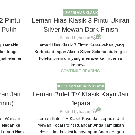
LEMARI HIAS KLASIK
2 Pintu
Lemari Hias Klasik 3 Pintu Ukiran
 Putih
Silver Mewah Dark Finish
0
Posted by
hasan
ng semakin
Lemari Hias Klasik 3 Pintu: Kemewahan yang
n fungsi,
Berbeda dengan Aksen Silver Selamat datang di
njadi elemen
koleksi premium yang menawarkan nuansa
kemewa...
CONTINUE READING
BUFET TV & MEJA TV KLASIK
ran Jati
Lemari Bufet TV Klasik Kayu Jati
intu)
Jepara
0
Posted by
hasan
gan Warisan
Lemari Bufet TV Klasik Kayu Jati Jepara: Unit
n elegan ke
Mewah Focal Point Ruangan Anda Tampilkan
 Lemari Hias
televisi dan koleksi kesayangan Anda dengan