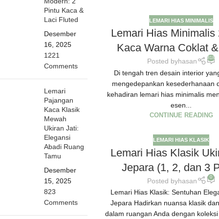
Modern: 2
Pintu Kaca &
Laci Fluted
LEMARI HIAS MINIMALIS
Lemari Hias Minimalis 
Desember
16, 2025
Kaca Warna Coklat &
1221
818
Posted by
hasan
Comments
Di tengah tren desain interior ya
mengedepankan kesederhanaan da
Lemari
kehadiran lemari hias minimalis me
Pajangan
esen...
Kaca Klasik
CONTINUE READING
Mewah
Ukiran Jati:
Elegansi
LEMARI HIAS KLASIK
Abadi Ruang
Lemari Hias Klasik Uki
Tamu
Jepara (1, 2, dan 3 P
Desember
0
Posted by
hasan
15, 2025
823
Lemari Hias Klasik: Sentuhan Ele
Comments
Jepara Hadirkan nuansa klasik da
dalam ruangan Anda dengan koleksi