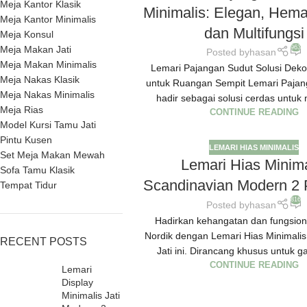
Meja Kantor Klasik
Minimalis: Elegan, Hem
Meja Kantor Minimalis
dan Multifungsi
Meja Konsul
963
Meja Makan Jati
Posted by
hasan
Meja Makan Minimalis
Lemari Pajangan Sudut Solusi Dekor
Meja Nakas Klasik
untuk Ruangan Sempit Lemari Pajang
Meja Nakas Minimalis
hadir sebagai solusi cerdas untuk
Meja Rias
CONTINUE READING
Model Kursi Tamu Jati
Pintu Kusen
LEMARI HIAS MINIMALIS
Set Meja Makan Mewah
Lemari Hias Minima
Sofa Tamu Klasik
Scandinavian Modern 2 P
Tempat Tidur
816
Posted by
hasan
Hadirkan kehangatan dan fungsion
Nordik dengan Lemari Hias Minimalis
RECENT POSTS
Jati ini. Dirancang khusus untuk g
CONTINUE READING
Lemari
Display
Minimalis Jati