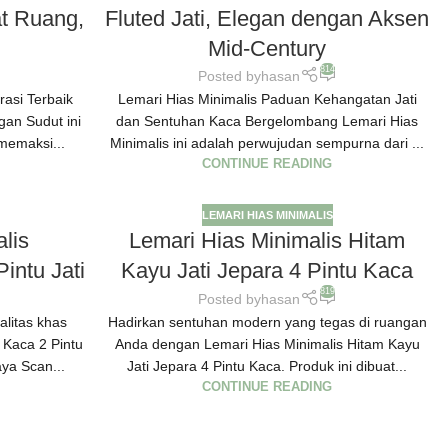
at Ruang,
Fluted Jati, Elegan dengan Aksen
Mid-Century
814
Posted by
hasan
asi Terbaik
Lemari Hias Minimalis Paduan Kehangatan Jati
an Sudut ini
dan Sentuhan Kaca Bergelombang Lemari Hias
 memaksi...
Minimalis ini adalah perwujudan sempurna dari ...
CONTINUE READING
LEMARI HIAS MINIMALIS
lis
Lemari Hias Minimalis Hitam
intu Jati
Kayu Jati Jepara 4 Pintu Kaca
819
Posted by
hasan
alitas khas
Hadirkan sentuhan modern yang tegas di ruangan
 Kaca 2 Pintu
Anda dengan Lemari Hias Minimalis Hitam Kayu
aya Scan...
Jati Jepara 4 Pintu Kaca. Produk ini dibuat...
CONTINUE READING