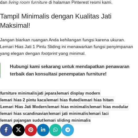
dan
living room furniture
di halaman Pinterest resmi kami.
Tampil Minimalis dengan Kualitas Jati
Maksimal!
Jangan biarkan ruangan Anda kehilangan fungsi karena ukuran.
Lemari Hias Jati 1 Pintu Sliding ini menawarkan fungsi penyimpanan
yang elegan dengan
footprint
yang minimal.
Hubungi kami sekarang untuk mendapatkan penawaran
terbaik dan konsultasi penempatan furniture
!
furniture minimalis
jati jepara
lemari display modern
lemari hias 2 pintu kaca
lemari hias fluted
lemari hias hitam
Lemari Hias Jati Modern
lemari hias minimalis
lemari hias modular
lemari hias scandinavian
lemari jati minimalis
lemari laci
lemari pajangan sudut
lemari sliding minimalis