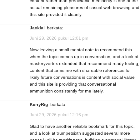
content rather than predictable mediocrity is one of the
actual remaining pleasures of casual web browsing and
this site provided it cleanly.
Jacklal
berkata:
Juni 29, 2026 pukul 12:01 pm
Now leaving a small mental note to recommend this
when the topic comes up in conversation, and a look at
masteryvertex
extended that recommend ready feeling,
content that arms me with shareable references for
likely future conversations is content with social value
and this site is providing that conversational
ammunition consistently for me lately.
KerryRig
berkata:
Juni 29, 2026 pukul 12:16 pm
Glad to have another reliable bookmark for this topic,
and a look at
trumpetsixth
suggested several more