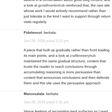
a look at
growthvertexhub
reinforced that, the rare site
whose work I would actively recommend rather than
just tolerate is the kind I want to support through return
visits regularly.
Fidelencot
berkata:
Juni 29, 2026 pukul 2:13 pm
A piece that built up gradually rather than front loading
its main points, and a look at
craftbreweryhub
maintained the same gradual structure, content that
trusts the reader to reach conclusions through
accumulating reasoning is more persuasive than
content that announces conclusions and then defends
them and this site uses the persuasive approach.
Marcosalala
berkata:
Juni 29, 2026 pukul 2:31 pm
Vague feelings of recognition kept surfacing as I read