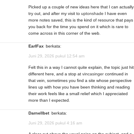
Picked up a couple of new ideas here that I can actually
try out, and after my visit to
uptonshade
I have even
more notes saved, this is the kind of resource that pays
you back for the time you spend on it which is rare to
come across in this corner of the web.
EarlFax
berkata:
Juni 29, 2026 pukul 12:54 am
Felt this in a way I cannot quite explain, the topic just hit
different here, and a stop at
vincasinger
continued in
that vein, sometimes you find a site whose perspective
lines up with how you have been thinking and reading
their work feels like a small relief which I appreciated
more than I expected.
Darnellbet
berkata:
Juni 29, 2026 pukul 4:16 am
A clear cut above the usual noise on the subject, and a