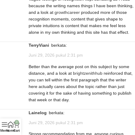
because the writing names things I have been thinking,
and a look at
growthcareer
produced more of those
recognition moments, content that gives shape to
private intuitions is content that makes me feel less
alone in my own thinking and this site has that effect.
TerryViani
berkata:
Juni 29, 2026 pukul 2:31 pm
Better than the average post on this subject by some
distance, and a look at
brightzenithhub
reinforced that,
you can tell within the first paragraph that the writer
here actually cares about the topic rather than just
covering it for the sake of having something to publish
that week or that day.
Lainelog
berkata:
Juni 29, 2026 pukul 2:31 pm
0
Menu
Home
Cart
Strong recommendation from me, anyone curious