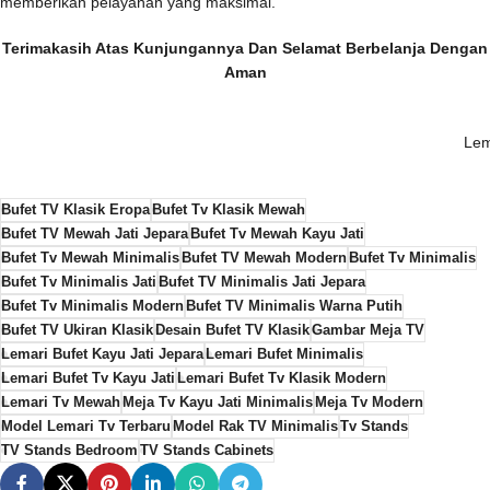
memberikan pelayanan yang maksimal.
Terimakasih Atas Kunjungannya Dan Selamat Berbelanja Dengan
Aman
Lem
Bufet TV Klasik Eropa
Bufet Tv Klasik Mewah
Bufet TV Mewah Jati Jepara
Bufet Tv Mewah Kayu Jati
Bufet Tv Mewah Minimalis
Bufet TV Mewah Modern
Bufet Tv Minimalis
Bufet Tv Minimalis Jati
Bufet TV Minimalis Jati Jepara
Bufet Tv Minimalis Modern
Bufet TV Minimalis Warna Putih
Bufet TV Ukiran Klasik
Desain Bufet TV Klasik
Gambar Meja TV
Lemari Bufet Kayu Jati Jepara
Lemari Bufet Minimalis
Lemari Bufet Tv Kayu Jati
Lemari Bufet Tv Klasik Modern
Lemari Tv Mewah
Meja Tv Kayu Jati Minimalis
Meja Tv Modern
Model Lemari Tv Terbaru
Model Rak TV Minimalis
Tv Stands
TV Stands Bedroom
TV Stands Cabinets