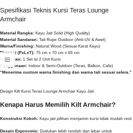
Spesifikasi Teknis Kursi Teras Lounge
Armchair
Material Rangka:
Kayu Jati Solid (High Quality)
Material Sandaran:
Tali Rope Outdoor (Anti-UV & Awet)
Warna/Finishing:
Natural Wood (Sesuai Karat Kayu)
Dimensi (PxLxT):
75 cm x 70 cm x 65 cm
Kapasitas:
1 Set isi 2 Unit Kursi
Penggunaan:
Indoor & Semi-Outdoor (Teras, Balkon, Cafe)
“Menerima custom warna finishing dan warna tali sesuai selera.”
Design Kilt Kursi Teras Lounge Armchair Kayu Jati
Kenapa Harus Memilih Kilt Armchair?
Konstruksi Kokoh:
Kayu jati pilihan menjamin kursi tidak mudah reot.
Desain Ergonomis:
Dudukan lebih rendah dan lebar untuk