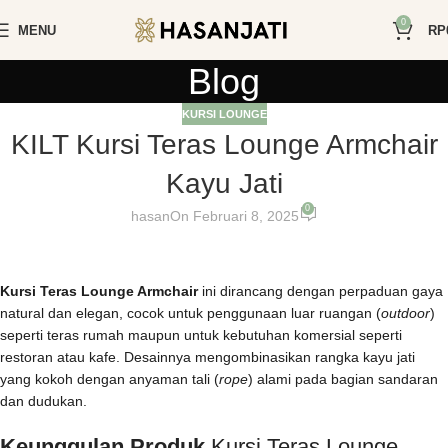
0
MENU
RP
Blog
KURSI LOUNGE
KILT Kursi Teras Lounge Armchair
Kayu Jati
0
hasan
On Februari 8, 2025
Kursi Teras Lounge Armchair
ini dirancang dengan perpaduan gaya
natural dan elegan, cocok untuk penggunaan luar ruangan (
outdoor
)
seperti teras rumah maupun untuk kebutuhan komersial seperti
restoran atau kafe. Desainnya mengombinasikan rangka kayu jati
yang kokoh dengan anyaman tali (
rope
) alami pada bagian sandaran
dan dudukan.
Keunggulan Produk
Kursi Teras Lounge