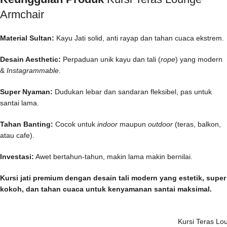
Armchair
Material Sultan:
Kayu Jati solid, anti rayap dan tahan cuaca ekstrem.
Desain Aesthetic:
Perpaduan unik kayu dan tali (
rope
) yang modern
&
Instagrammable
.
Super Nyaman:
Dudukan lebar dan sandaran fleksibel, pas untuk
santai lama.
Tahan Banting:
Cocok untuk
indoor
maupun
outdoor
(teras, balkon,
atau cafe).
Investasi:
Awet bertahun-tahun, makin lama makin bernilai.
Kursi jati premium dengan desain tali modern yang estetik, super
kokoh, dan tahan cuaca untuk kenyamanan santai maksimal.
Kursi Teras Lo