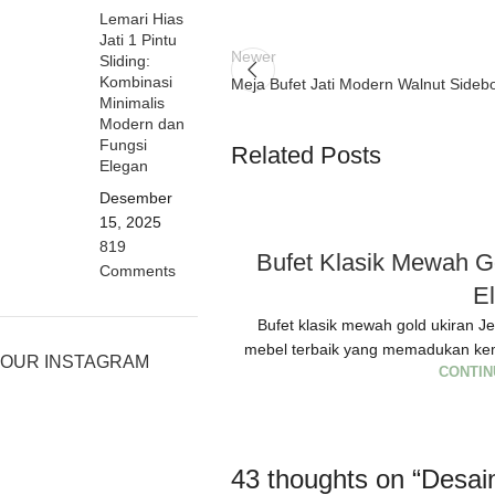
Lemari Hias
Jati 1 Pintu
Newer
Sliding:
Kombinasi
Meja Bufet Jati Modern Walnut Sideb
Minimalis
Modern dan
Fungsi
Related Posts
Elegan
Desember
15, 2025
819
Bufet Klasik Mewah G
Comments
E
Bufet klasik mewah gold ukiran J
mebel terbaik yang memadukan kem
OUR INSTAGRAM
CONTIN
43 thoughts on “
Desai