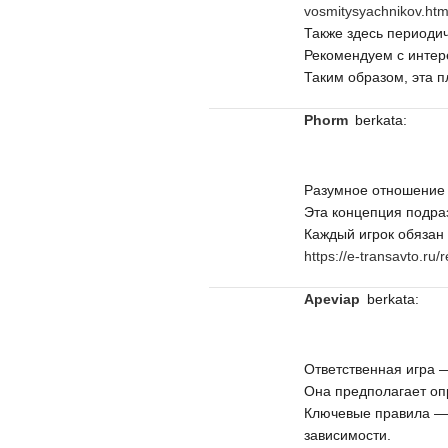
vosmitysyachnikov.htm
Также здесь периоди
Рекомендуем с интер
Таким образом, эта 
Phorm
berkata:
Разумное отношение 
Эта концепция подра
Каждый игрок обязан 
https://e-transavto.ru
Apeviap
berkata:
Ответственная игра —
Она предполагает опр
Ключевые правила — 
зависимости.