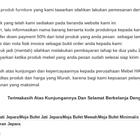
u
produk furniture
yang kami tawarkan silahkan lakukan pemesanan den
 yang telah kami sediakan pada beranda website kami ini.
an, lalu informasikan nama barang berserta kode produknya kepada ka
fer down payment 50% dari total produk yang anda pesan. sebagai tan
dan nota fisik invoice sebagai bukti order anda kepada kami.
uk jadi (mentah) silahkan melakukan pembayaran tahap ke dua yaitu 25
rkan ketika produk mebel yang anda pesan sudah selesai siap kirim 
sih atas kunjungan dan kepercayaannya kepada perusahaan Mebel 
litas produk dan harga yang Murah, karena bagi kami kepuasan pela
anan yang maksimal.
Terimakasih Atas Kunjungannya Dan Selamat Berbelanja De
ati Jepara
Meja Bufet Jati Jepara
Meja Bufet Mewah
Meja Bufet Minimalis 
iran Jepara