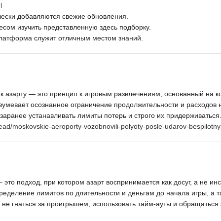
l
чески добавляются свежие обновления.
есом изучить представленную здесь подборку.
платформа служит отличным местом знаний.
к азарту — это принцип к игровым развлечениям, основанный на к
зумевает осознанное ограничение продолжительности и расходов н
заранее устанавливать лимиты потерь и строго их придерживаться
/read/moskovskie-aeroporty-vozobnovili-polyoty-posle-udarov-bespilotn
 это подход, при котором азарт воспринимается как досуг, а не и
еделение лимитов по длительности и деньгам до начала игры, а т
не гнаться за проигрышем, использовать тайм-ауты и обращаться