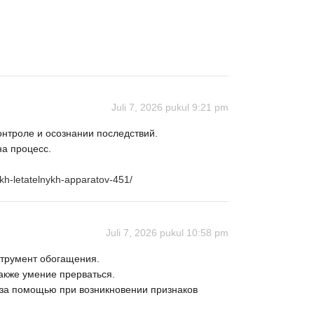
Juli 7, 2026 pukul 9:21 pm
онтроле и осознании последствий.
а процесс.
.
ykh-letatelnykh-apparatov-451/
Juli 7, 2026 pukul 10:58 pm
нструмент обогащения.
акже умение прерваться.
 за помощью при возникновении признаков