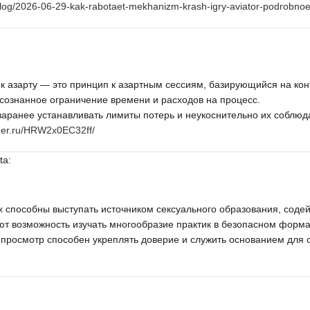
u/blog/2026-06-29-kak-rabotaet-mekhanizm-krash-igry-aviator-podrobno
к азарту — это принцип к азартным сессиям, базирующийся на кон
сознанное ограничение времени и расходов на процесс.
заранее устанавливать лимиты потерь и неукоснительно их соблюда
ager.ru/HRW2x0EC32ff/
ta:
х способны выступать источником сексуального образования, соде
т возможность изучать многообразие практик в безопасном форма
просмотр способен укреплять доверие и служить основанием для о