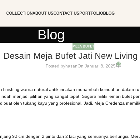
COLLECTION
ABOUT US
CONTACT US
PORTFOLIO
BLOG
Blog
MEJA BUFET
Desain Meja Bufet Jati New Livin
43
Posted by
hasan
On Januari 8, 2025
an finishing warna natural antik ini akan menambah keindahan dalam 
ndah menjadi pilihan yang sangat tepat. Segera miliki lemari bufet pe
buat oleh tukang kayu yang profesional. Jadi, Meja Credenza memilik
njang 90 cm dengan 2 pintu dan 2 laci yang semuanya berfungsi. Meru