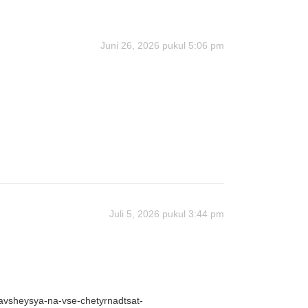
Juni 26, 2026 pukul 5:06 pm
Juli 5, 2026 pukul 3:44 pm
avsheysya-na-vse-chetyrnadtsat-