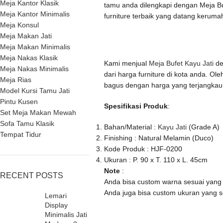
Meja Kantor Klasik
tamu anda dilengkapi dengan Meja Bu
Meja Kantor Minimalis
furniture terbaik yang datang keruma
Meja Konsul
Meja Makan Jati
Meja Makan Minimalis
Meja Nakas Klasik
Kami menjual
Meja Bufet Kayu Jati
de
Meja Nakas Minimalis
dari harga furniture di kota anda. O
Meja Rias
bagus dengan harga yang terjangkau
Model Kursi Tamu Jati
Pintu Kusen
Spesifikasi Produk
:
Set Meja Makan Mewah
Sofa Tamu Klasik
Bahan/Material :
Kayu Jati
(Grade A)
Tempat Tidur
Finishing : Natural Melamin (Duco)
Kode Produk : HJF-0200
Ukuran : P. 90 x T. 110 x L. 45cm
Note
:
RECENT POSTS
Anda bisa custom warna sesuai yang 
Anda juga bisa custom ukuran yang 
Lemari
Display
Minimalis Jati