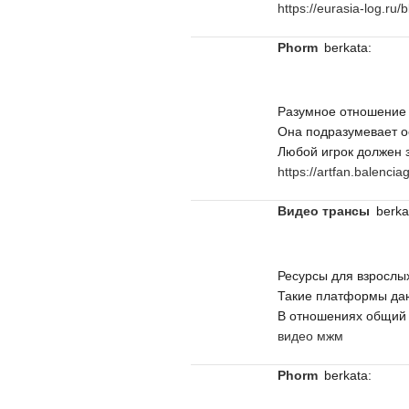
https://eurasia-log.r
Phorm
berkata:
Разумное отношение 
Она подразумевает о
Любой игрок должен 
https://artfan.balenci
видео трансы
berka
Ресурсы для взрослы
Такие платформы даю
В отношениях общий 
видео мжм
Phorm
berkata: