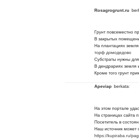
rosagrogrunt.ru
ber
Грунт повсеместно пр
В закрытых помещени
На плантациях земля 
торф домодедово
Субстраты нужны для
В дендрариях земля 
Кроме того грунт пр
Apeviap
berkata:
На этом портале уда
На страницах сайта п
Посетитель в состоян
Наш источник может 
https://kupiraba.ru/p