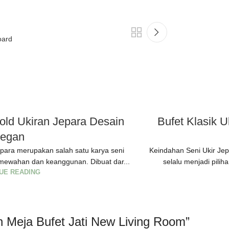
oard
old Ukiran Jepara Desain
Bufet Klasik 
legan
epara merupakan salah satu karya seni
Keindahan Seni Ukir Jepa
ewahan dan keanggunan. Dibuat dar...
selalu menjadi pilih
UE READING
n Meja Bufet Jati New Living Room
”