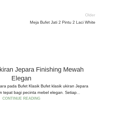
Older
Meja Bufet Jati 2 Pintu 2 Laci White
Ukiran Jepara Finishing Mewah
Bufet Kl
Elegan
ra pada Bufet Klasik Bufet klasik ukiran Jepara
Sentuhan Klas
an tepat bagi pecinta mebel elegan. Setiap...
satu area terpe
CONTINUE READING