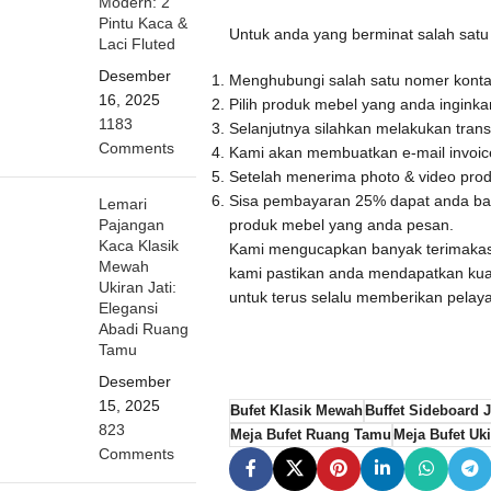
Modern: 2
Pintu Kaca &
Untuk anda yang berminat salah sat
Laci Fluted
Desember
Menghubungi salah satu nomer kontak
16, 2025
Pilih produk mebel yang anda ingink
1183
Selanjutnya silahkan melakukan trans
Comments
Kami akan membuatkan e-mail invoice 
Setelah menerima photo & video prod
Sisa pembayaran 25% dapat anda baya
Lemari
produk mebel yang anda pesan.
Pajangan
Kaca Klasik
Kami mengucapkan banyak terimaka
Mewah
kami pastikan anda mendapatkan kua
Ukiran Jati:
untuk terus selalu memberikan pelay
Elegansi
Abadi Ruang
Tamu
Desember
15, 2025
Bufet Klasik Mewah
Buffet Sideboard J
823
Meja Bufet Ruang Tamu
Meja Bufet Uk
Comments