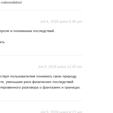
e-rukovodstvo/
Juli 8, 2026 pukul 6:05 pm
троле и понимании последствий.
ть.
Juli 9, 2026 pukul 12:42 am
йствуя пользователям понимать свою природу.
те, уменьшая риск физических последствий.
ткровенного разговора о фантазиях и границах.
Juli 9, 2026 pukul 4:21 am