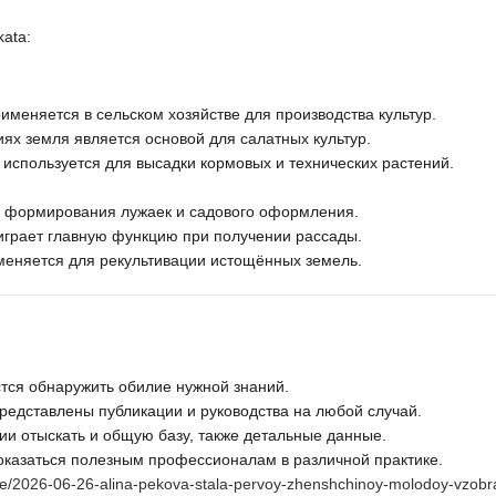
kata:
именяется в сельском хозяйстве для производства культур.
ях земля является основой для салатных культур.
используется для высадки кормовых и технических растений.
 формирования лужаек и садового оформления.
играет главную функцию при получении рассады.
именяется для рекультивации истощённых земель.
стся обнаружить обилие нужной знаний.
редставлены публикации и руководства на любой случай.
ии отыскать и общую базу, также детальные данные.
оказаться полезным профессионалам в различной практике.
age/2026-06-26-alina-pekova-stala-pervoy-zhenshchinoy-molodoy-vzobr