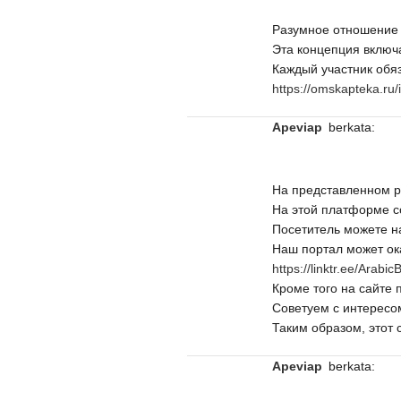
Разумное отношение к
Эта концепция включ
Каждый участник обяз
https://omskapteka.ru/
Apeviap
berkata:
На представленном р
На этой платформе с
Посетитель можете н
Наш портал может ок
https://linktr.ee/Arab
Кроме того на сайте
Советуем с интересо
Таким образом, этот 
Apeviap
berkata: