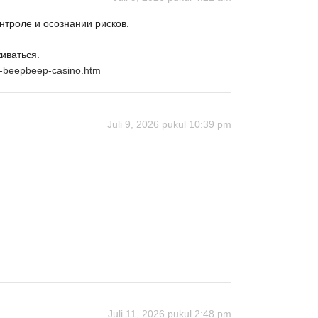
нтроле и осознании рисков.
иваться.
at-beepbeep-casino.htm
Juli 9, 2026 pukul 10:39 pm
Juli 11, 2026 pukul 2:48 pm