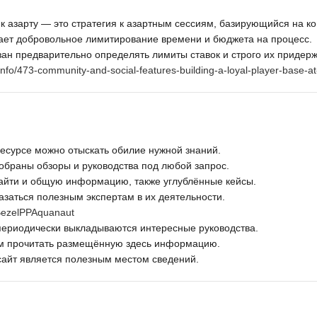
 азарту — это стратегия к азартным сессиям, базирующийся на ко
ает добровольное лимитирование времени и бюджета на процесс.
ан предварительно определять лимиты ставок и строго их придерж
info/473-community-and-social-features-building-a-loyal-player-base-
есурсе можно отыскать обилие нужной знаний.
обраны обзоры и руководства под любой запрос.
айти и общую информацию, также углублённые кейсы.
азаться полезным экспертам в их деятельности.
icBezelPPAquanaut
 периодически выкладываются интересные руководства.
м прочитать размещённую здесь информацию.
сайт является полезным местом сведений.