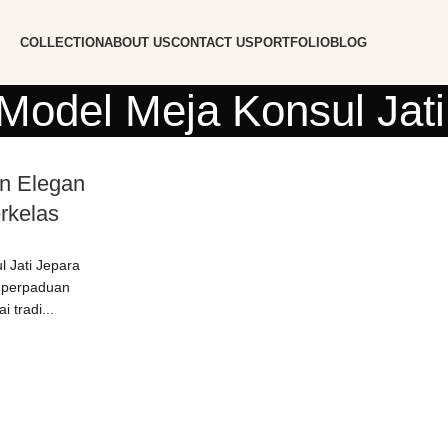
COLLECTION
ABOUT US
CONTACT US
PORTFOLIO
BLOG
 Model Meja Konsul Jati
an Elegan
rkelas
l Jati Jepara
n perpaduan
i tradi...