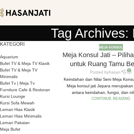
Tag Archives:
KATEGORI
MEJA KONSUL
Meja Konsul Jati – Pilih
Aquarium
untuk Ruang Tamu Be
Bufet TV & Meja TV Klasik
Bufet TV & Meja TV
0
Posted by
hasan
Minimalis
Keindahan dan Nilai Seni Meja Konsu
Bufet Tv | Meja Tv
Meja konsul jati Jepara merupaka
Furniture Cafe & Restoran
antara keindahan, fungsi, dan nila
Kursi Lounge
CONTINUE READING
Kursi Sofa Mewah
Lemari Hias Klasik
Lemari Hias Minimalis
Lemari Pakaian
Meja Bufet