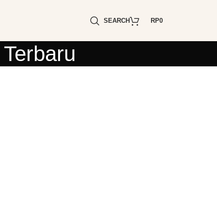
SEARCH
RP
0
 Terbaru