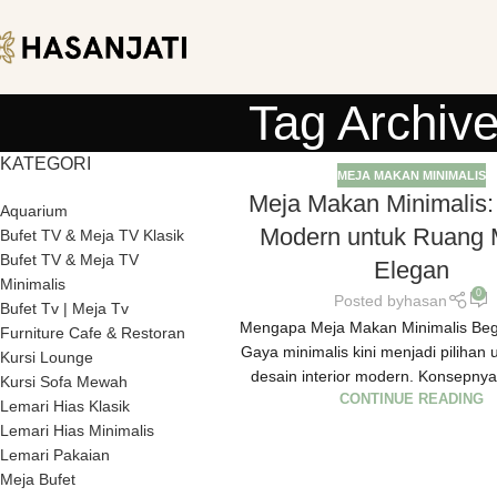
Tag Archive
KATEGORI
MEJA MAKAN MINIMALIS
Meja Makan Minimalis: 
Aquarium
Modern untuk Ruang
Bufet TV & Meja TV Klasik
Bufet TV & Meja TV
Elegan
Minimalis
0
Posted by
hasan
Bufet Tv | Meja Tv
Mengapa Meja Makan Minimalis Beg
Furniture Cafe & Restoran
Gaya minimalis kini menjadi pilihan
Kursi Lounge
desain interior modern. Konsepnya
Kursi Sofa Mewah
CONTINUE READING
Lemari Hias Klasik
Lemari Hias Minimalis
Lemari Pakaian
Meja Bufet