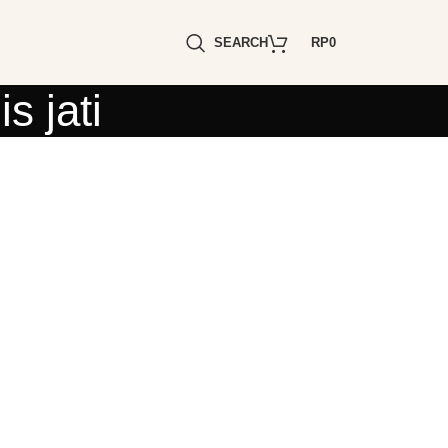
SEARCH
RP
0
s jati