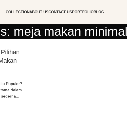
COLLECTION
ABOUT US
CONTACT US
PORTFOLIO
BLOG
s: meja makan minimali
Pilihan
 Makan
itu Populer?
 utama dalam
 sederha...