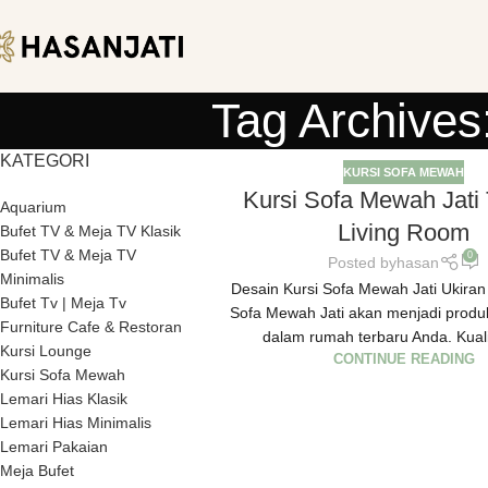
Tag Archives
KATEGORI
KURSI SOFA MEWAH
Kursi Sofa Mewah Jati 
Aquarium
Living Room
Bufet TV & Meja TV Klasik
Bufet TV & Meja TV
0
Posted by
hasan
Minimalis
Desain Kursi Sofa Mewah Jati Ukiran
Bufet Tv | Meja Tv
Sofa Mewah Jati akan menjadi produ
Furniture Cafe & Restoran
dalam rumah terbaru Anda. Kuali
Kursi Lounge
CONTINUE READING
Kursi Sofa Mewah
Lemari Hias Klasik
Lemari Hias Minimalis
Lemari Pakaian
Meja Bufet