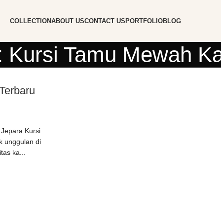
COLLECTION
ABOUT US
CONTACT US
PORTFOLIO
BLOG
: Kursi Tamu Mewah Ka
Terbaru
 Jepara Kursi
k unggulan di
tas ka...