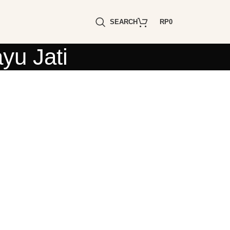
SEARCH
RP
0
yu Jati