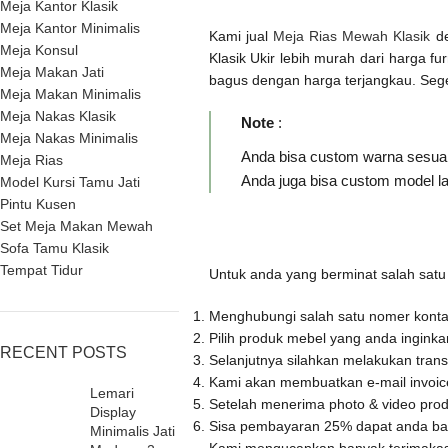
Meja Kantor Klasik
Meja Kantor Minimalis
Kami jual
Meja Rias Mewah Klasik
de
Meja Konsul
Klasik Ukir lebih murah dari harga f
Meja Makan Jati
bagus dengan harga terjangkau. Seg
Meja Makan Minimalis
Meja Nakas Klasik
Note
:
Meja Nakas Minimalis
Anda bisa custom warna sesuai
Meja Rias
Anda juga bisa custom model la
Model Kursi Tamu Jati
Pintu Kusen
Set Meja Makan Mewah
Sofa Tamu Klasik
Tempat Tidur
Untuk anda yang berminat salah sat
Menghubungi salah satu nomer kontak
Pilih produk mebel yang anda ingink
RECENT POSTS
Selanjutnya silahkan melakukan trans
Kami akan membuatkan e-mail invoice 
Lemari
Setelah menerima photo & video prod
Display
Sisa pembayaran 25% dapat anda baya
Minimalis Jati
Kami mengucapkan banyak terimaka