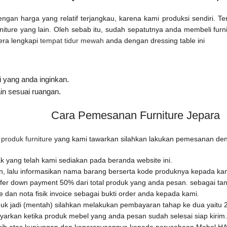
ngan harga yang relatif terjangkau, karena kami produksi sendiri. 
urniture yang lain. Oleh sebab itu, sudah sepatutnya anda membeli f
era lengkapi
tempat tidur mewah
anda dengan dressing table ini
 yang anda inginkan.
in sesuai ruangan.
Cara Pemesanan Furniture Jepara
u
produk furniture
yang kami tawarkan silahkan lakukan pemesanan den
 yang telah kami sediakan pada beranda website ini.
an, lalu informasikan nama barang berserta kode produknya kepada ka
fer down payment 50% dari total produk yang anda pesan. sebagai tan
dan nota fisik invoice sebagai bukti order anda kepada kami.
uk jadi (mentah) silahkan melakukan pembayaran tahap ke dua yaitu 25
rkan ketika produk mebel yang anda pesan sudah selesai siap kirim.
sih atas kunjungan dan kepercayaannya kepada perusahaan Mebel 