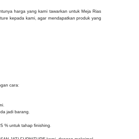
Tentunya harga yang kami tawarkan untuk Meja Rias
urniture kepada kami, agar mendapatkan produk yang
gan cara:
mi.
da jadi barang.
 % untuk tahap finishing.
HASAN JATI FURNITURE kami, dengan maksimal