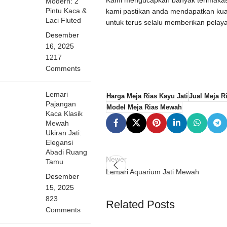
Modern: 2
Pintu Kaca &
kami pastikan anda mendapatkan kua
Laci Fluted
untuk terus selalu memberikan pelay
Desember
16, 2025
1217
Comments
Lemari
Harga Meja Rias Kayu Jati
Jual Meja R
Pajangan
Model Meja Rias Mewah
Kaca Klasik
Mewah
Ukiran Jati:
Elegansi
Abadi Ruang
Newer
Tamu
Lemari Aquarium Jati Mewah
Desember
15, 2025
823
Related Posts
Comments