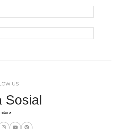
LOW US
 Sosial
niture