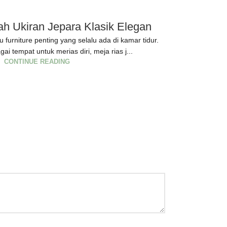
h Ukiran Jepara Klasik Elegan
Meja
u furniture penting yang selalu ada di kamar tidur.
Meja Rias Jati 
i tempat untuk merias diri, meja rias j...
Kamar Anda Mej
CONTINUE READING