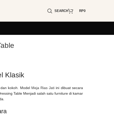
SEARCH
RP
0
Table
l Klasik
 dan kokoh. Model
Meja Rias Jati
ini dibuat secara
essing Table Menjadi salah satu furniture di kamar
da.
ara