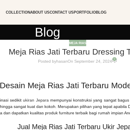
COLLECTION
ABOUT US
CONTACT US
PORTFOLIO
BLOG
Blog
MEJA RIAS
Meja Rias Jati Terbaru Dressing 
0
Posted by
hasan
On September 24, 2024
Desain Meja Rias Jati Terbaru Mode
nasi sedikit
ukiran Jepara
mempunyai konstruksi yang sangat bagus
hingga sangat kuat dan kokoh. Merupakan pilihan yang tepat apabila Dr
ga dan dapatkan kualitas produk furniture terbaik bagi rumah impian An
Jual Meja Rias Jati Terbaru Ukir Jep