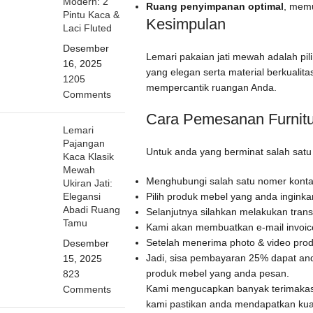
Modern: 2
Ruang penyimpanan optimal
, memu
Pintu Kaca &
Kesimpulan
Laci Fluted
Desember
Lemari pakaian jati mewah adalah p
16, 2025
yang elegan serta material berkualita
1205
mempercantik ruangan Anda.
Comments
Cara Pemesanan Furnitu
Lemari
Pajangan
Untuk anda yang berminat salah sat
Kaca Klasik
Mewah
Menghubungi salah satu nomer kontak
Ukiran Jati:
Pilih produk mebel yang anda ingink
Elegansi
Abadi Ruang
Selanjutnya silahkan melakukan trans
Tamu
Kami akan membuatkan e-mail invoice 
Setelah menerima photo & video prod
Desember
Jadi, sisa pembayaran 25% dapat and
15, 2025
produk mebel yang anda pesan.
823
Kami mengucapkan banyak terimaka
Comments
kami pastikan anda mendapatkan kua