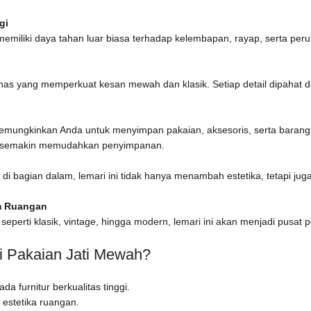
gi
ini memiliki daya tahan luar biasa terhadap kelembapan, rayap, serta p
khas yang memperkuat kesan mewah dan klasik. Setiap detail dipahat d
emungkinkan Anda untuk menyimpan pakaian, aksesoris, serta barang be
ng semakin memudahkan penyimpanan.
i bagian dalam, lemari ini tidak hanya menambah estetika, tetapi j
m Ruangan
seperti klasik, vintage, hingga modern, lemari ini akan menjadi pusat
 Pakaian Jati Mewah?
ada furnitur berkualitas tinggi.
 estetika ruangan.