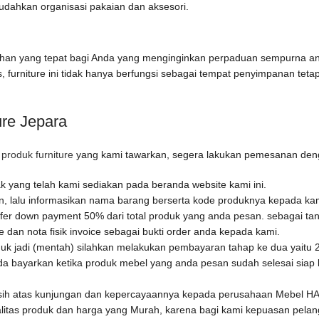
dahkan organisasi pakaian dan aksesori.
ilihan yang tepat bagi Anda yang menginginkan perpaduan sempurna a
s, furniture ini tidak hanya berfungsi sebagai tempat penyimpanan teta
re Jepara
u
produk furniture
yang kami tawarkan, segera lakukan pemesanan den
 yang telah kami sediakan pada beranda website kami ini.
an, lalu informasikan nama barang berserta kode produknya kepada ka
fer down payment 50% dari total produk yang anda pesan. sebagai tan
dan nota fisik invoice sebagai bukti order anda kepada kami.
uk jadi (mentah) silahkan melakukan pembayaran tahap ke dua yaitu 25
a bayarkan ketika produk mebel yang anda pesan sudah selesai siap k
sih atas kunjungan dan kepercayaannya kepada perusahaan Mebel 
litas produk dan harga yang Murah, karena bagi kami kepuasan pela