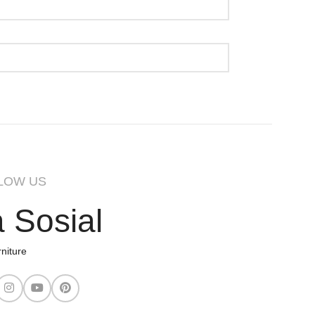
LOW US
 Sosial
niture