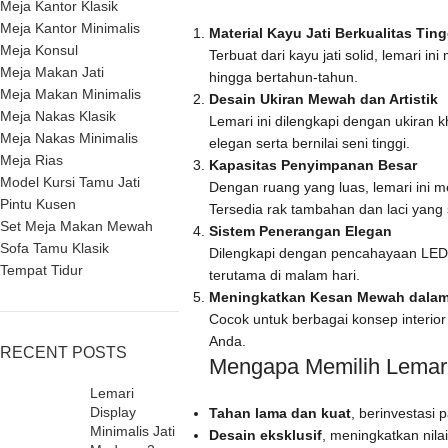
Meja Kantor Klasik
Meja Kantor Minimalis
Material Kayu Jati Berkualitas Ting
Meja Konsul
Terbuat dari kayu jati solid, lemari 
Meja Makan Jati
hingga bertahun-tahun.
Meja Makan Minimalis
Desain Ukiran Mewah dan Artistik
Meja Nakas Klasik
Lemari ini dilengkapi dengan ukiran 
Meja Nakas Minimalis
elegan serta bernilai seni tinggi.
Meja Rias
Kapasitas Penyimpanan Besar
Model Kursi Tamu Jati
Dengan ruang yang luas, lemari ini m
Pintu Kusen
Tersedia rak tambahan dan laci ya
Set Meja Makan Mewah
Sistem Penerangan Elegan
Sofa Tamu Klasik
Dilengkapi dengan pencahayaan LED d
Tempat Tidur
terutama di malam hari.
Meningkatkan Kesan Mewah dala
Cocok untuk berbagai konsep interior 
Anda.
RECENT POSTS
Mengapa Memilih Lemari
Lemari
Display
Tahan lama dan kuat
, berinvestasi p
Minimalis Jati
Desain eksklusif
, meningkatkan nilai