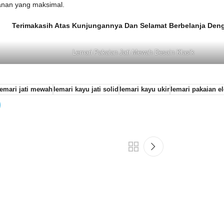
anan yang maksimal.
Terimakasih Atas Kunjungannya Dan Selamat Berbelanja De
Lemari Pakaian Jati Mewah Desain Klasik
lemari jati mewah
lemari kayu jati solid
lemari kayu ukir
lemari pakaian e