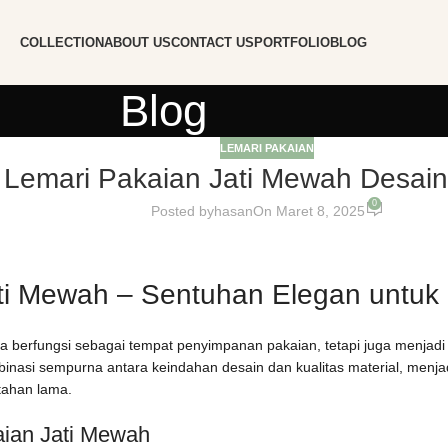
COLLECTION
ABOUT US
CONTACT US
PORTFOLIO
BLOG
Blog
LEMARI PAKAIAN
Lemari Pakaian Jati Mewah Desain
0
Posted by
hasan
On Maret 8, 2025
ti Mewah – Sentuhan Elegan untuk 
a berfungsi sebagai tempat penyimpanan pakaian, tetapi juga menjadi
nasi sempurna antara keindahan desain dan kualitas material, menjad
tahan lama.
ian Jati Mewah