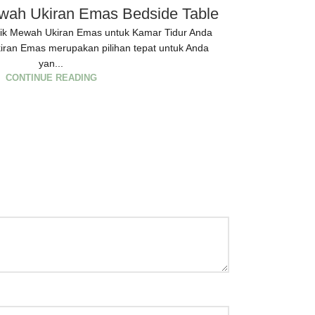
wah Ukiran Emas Bedside Table
L
ik Mewah Ukiran Emas untuk Kamar Tidur Anda
Lemari Klasik 
iran Emas merupakan pilihan tepat untuk Anda
mencari lemari 
yan...
CONTINUE READING