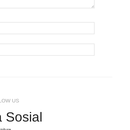
LOW US
 Sosial
niture