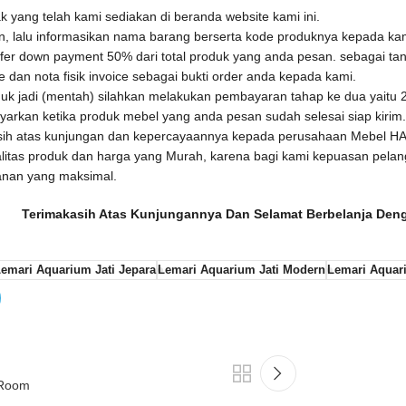
 yang telah kami sediakan di beranda website kami ini.
an, lalu informasikan nama barang berserta kode produknya kepada ka
fer down payment 50% dari total produk yang anda pesan. sebagai tan
dan nota fisik invoice sebagai bukti order anda kepada kami.
uk jadi (mentah) silahkan melakukan pembayaran tahap ke dua yaitu 25
rkan ketika produk mebel yang anda pesan sudah selesai siap kirim.
sih atas kunjungan dan kepercayaannya kepada perusahaan Mebel 
litas produk dan harga yang Murah, karena bagi kami kepuasan pela
anan yang maksimal.
Terimakasih Atas Kunjungannya Dan Selamat Berbelanja De
emari Aquarium Jati Jepara
Lemari Aquarium Jati Modern
Lemari Aquar
 Room