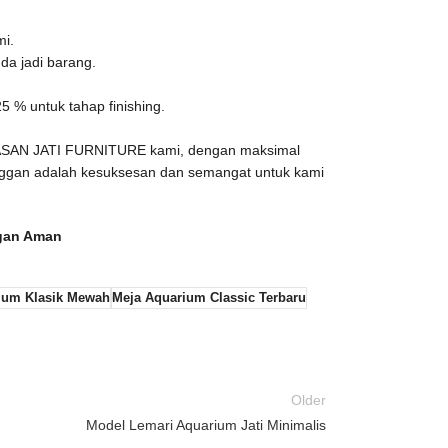
mi.
da jadi barang.
 % untuk tahap finishing.
HASAN JATI FURNITURE kami, dengan maksimal
nggan adalah kesuksesan dan semangat untuk kami
ngan Aman
ium Klasik Mewah
Meja Aquarium Classic Terbaru
Older
Model Lemari Aquarium Jati Minimalis