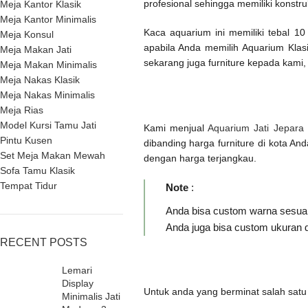
profesional sehingga memiliki konstr
Meja Kantor Klasik
Meja Kantor Minimalis
Kaca aquarium ini memiliki tebal 1
Meja Konsul
apabila Anda memilih Aquarium Klas
Meja Makan Jati
sekarang juga furniture kepada kami,
Meja Makan Minimalis
Meja Nakas Klasik
Meja Nakas Minimalis
Meja Rias
Model Kursi Tamu Jati
Kami menjual
Aquarium Jati Jepara
Pintu Kusen
dibanding harga furniture di kota A
Set Meja Makan Mewah
dengan harga terjangkau.
Sofa Tamu Klasik
Tempat Tidur
Note
:
Anda bisa custom warna sesuai
Anda juga bisa custom ukuran d
RECENT POSTS
Lemari
Display
Untuk anda yang berminat salah sat
Minimalis Jati