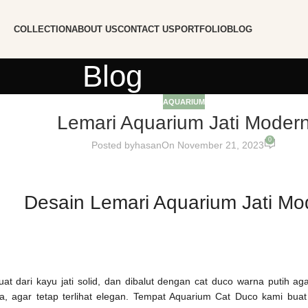
COLLECTION
ABOUT US
CONTACT US
PORTFOLIO
BLOG
Blog
AQUARIUM
Lemari Aquarium Jati Moder
0
Posted by
hasan
On November 21, 2023
Desain Lemari Aquarium Jati Mo
uat dari kayu jati solid, dan dibalut dengan cat duco warna putih ag
ra, agar tetap terlihat elegan. Tempat Aquarium Cat Duco kami bua