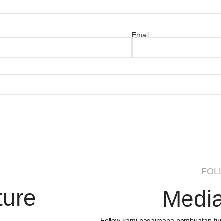
Email
FOL
ture
Media
Follow kami bagaimana pembuatan fur