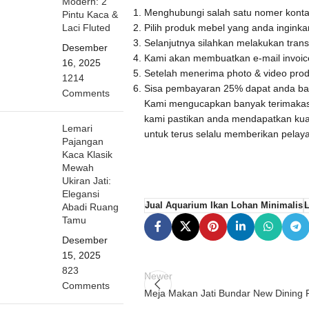
Modern: 2
Menghubungi salah satu nomer kontak
Pintu Kaca &
Pilih produk mebel yang anda ingink
Laci Fluted
Selanjutnya silahkan melakukan trans
Desember
Kami akan membuatkan e-mail invoice 
16, 2025
Setelah menerima photo & video prod
1214
Sisa pembayaran 25% dapat anda baya
Comments
Kami mengucapkan banyak terimaka
kami pastikan anda mendapatkan kua
Lemari
untuk terus selalu memberikan pelay
Pajangan
Kaca Klasik
Mewah
Ukiran Jati:
Elegansi
Jual Aquarium Ikan Lohan Minimalis
L
Abadi Ruang
Tamu
Desember
15, 2025
823
Newer
Comments
Meja Makan Jati Bundar New Dining