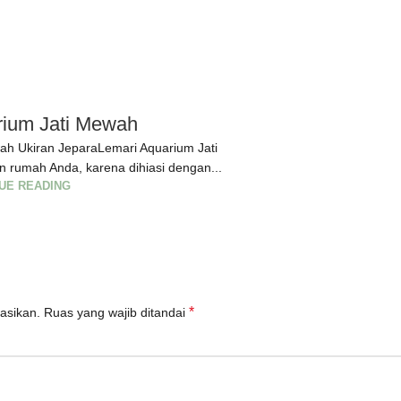
rium Jati Mewah
ah Ukiran JeparaLemari Aquarium Jati
umah Anda, karena dihiasi dengan...
UE READING
*
asikan.
Ruas yang wajib ditandai