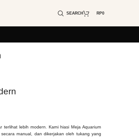
SEARCH
RP
0
n
dern
ar terlihat lebih modern. Kami hiasi Meja Aquarium
t secara manual, dan dikerjakan oleh tukang yang