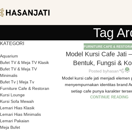
Tag Ar
KATEGORI
FURNITURE CAFE & RESTOR
Model Kursi Cafe Jati –
Aquarium
Bentuk, Fungsi & K
Bufet TV & Meja TV Klasik
Bufet TV & Meja TV
0
Posted by
hasan
Minimalis
Model kursi cafe jati menjadi elemen 
Bufet Tv | Meja Tv
menyempurnakan identitas brand A
Furniture Cafe & Restoran
setiap cafe punya karakter tersend
Kursi Lounge
CONTINUE READING
Kursi Sofa Mewah
Lemari Hias Klasik
Lemari Hias Minimalis
Lemari Pakaian
Meja Bufet