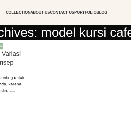
COLLECTION
ABOUT US
CONTACT US
PORTFOLIO
BLOG
chives: model kursi caf
AN
 Variasi
onsep
penting untuk
nda, karena
iri. L...