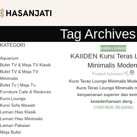
Tag Archives
KATEGORI
KURSI LOUNGE
KAIIDEN Kursi Teras 
Aquarium
Minimalis Moder
Bufet TV & Meja TV Klasik
Bufet TV & Meja TV
0
Posted by
hasan
Minimalis
Kursi Teras Lounge Minimalis Mod
Bufet Tv | Meja Tv
Kursi Teras Lounge Minimalis m
Furniture Cafe & Restoran
kenyamanan superior dan kei
Kursi Lounge
kesederhanaan deng...
Kursi Sofa Mewah
CONTINUE READING
Lemari Hias Klasik
Lemari Hias Minimalis
Lemari Pakaian
Meja Bufet