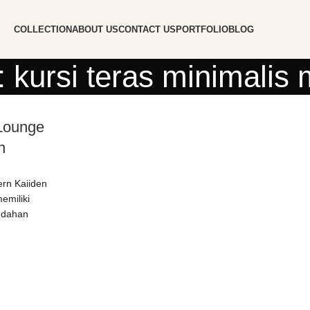
COLLECTION
ABOUT US
CONTACT US
PORTFOLIO
BLOG
: kursi teras minimalis
Lounge
n
ern Kaiiden
emiliki
ndahan