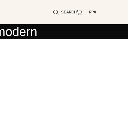
SEARCH
RP
0
 modern