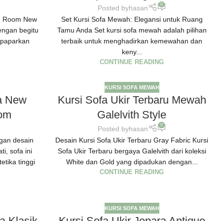
0
Posted by
hasan
ng Room New
Set Kursi Sofa Mewah: Elegansi untuk Ruang
engan begitu
Tamu Anda Set kursi sofa mewah adalah pilihan
 paparkan
terbaik untuk menghadirkan kemewahan dan
keny...
CONTINUE READING
KURSI SOFA MEWAH
ra New
Kursi Sofa Ukir Terbaru Mewah
oom
Galelvith Style
0
Posted by
hasan
ngan desain
Desain Kursi Sofa Ukir Terbaru Gray Fabric Kursi
i, sofa ini
Sofa Ukir Terbaru bergaya Galelvith dari koleksi
tika tinggi
White dan Gold yang dipadukan dengan...
CONTINUE READING
KURSI SOFA MEWAH
a Klasik
Kursi Sofa Ukir Jepara Antique