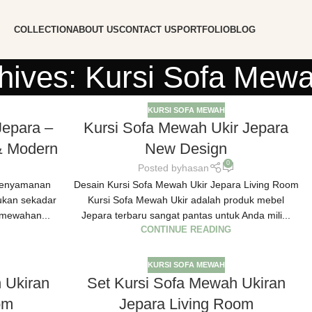
COLLECTION
ABOUT US
CONTACT US
PORTFOLIO
BLOG
hives: Kursi Sofa Mew
KURSI SOFA MEWAH
Jepara –
Kursi Sofa Mewah Ukir Jepara
 & Modern
New Design
0
Posted by
hasan
 Kenyamanan
Desain Kursi Sofa Mewah Ukir Jepara Living Room
ukan sekadar
Kursi Sofa Mewah Ukir adalah produk mebel
emewahan...
Jepara terbaru sangat pantas untuk Anda mili...
CONTINUE READING
KURSI SOFA MEWAH
 Ukiran
Set Kursi Sofa Mewah Ukiran
om
Jepara Living Room