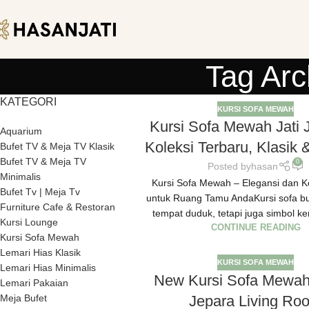
Tag Arc
KATEGORI
KURSI SOFA MEWAH
Kursi Sofa Mewah Jati 
Aquarium
Koleksi Terbaru, Klasik
Bufet TV & Meja TV Klasik
Bufet TV & Meja TV
0
Posted by
hasan
Minimalis
Kursi Sofa Mewah – Elegansi dan
Bufet Tv | Meja Tv
untuk Ruang Tamu AndaKursi sofa b
Furniture Cafe & Restoran
tempat duduk, tetapi juga simbol k
Kursi Lounge
CONTINUE READING
Kursi Sofa Mewah
Lemari Hias Klasik
KURSI SOFA MEWAH
Lemari Hias Minimalis
New Kursi Sofa Mewah
Lemari Pakaian
Jepara Living Ro
Meja Bufet