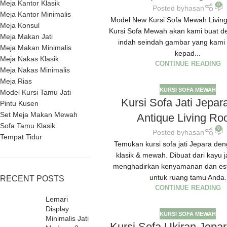
Meja Kantor Klasik
0
Posted by
hasan
Meja Kantor Minimalis
Model New Kursi Sofa Mewah Livi
Meja Konsul
Kursi Sofa Mewah akan kami buat d
Meja Makan Jati
indah seindah gambar yang kami
Meja Makan Minimalis
kepad...
Meja Nakas Klasik
CONTINUE READING
Meja Nakas Minimalis
Meja Rias
KURSI SOFA MEWAH
Model Kursi Tamu Jati
Kursi Sofa Jati Jepa
Pintu Kusen
Set Meja Makan Mewah
Antique Living R
Sofa Tamu Klasik
0
Posted by
hasan
Tempat Tidur
Temukan kursi sofa jati Jepara de
klasik & mewah. Dibuat dari kayu jat
menghadirkan kenyamanan dan este
untuk ruang tamu Anda.
RECENT POSTS
CONTINUE READING
Lemari
Display
KURSI SOFA MEWAH
Minimalis Jati
Kursi Sofa Ukiran Jepar