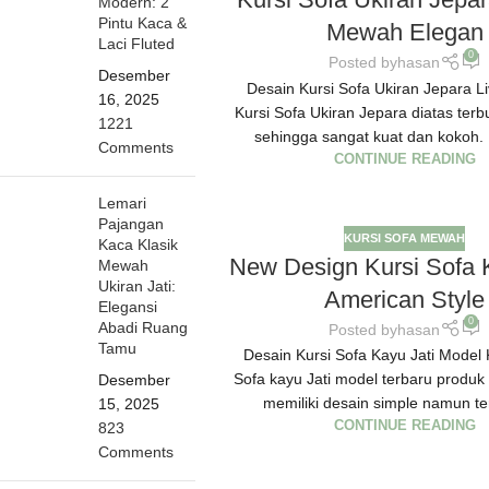
Modern: 2
Pintu Kaca &
Mewah Elegan
Laci Fluted
0
Posted by
hasan
Desember
Desain Kursi Sofa Ukiran Jepara 
16, 2025
Kursi Sofa Ukiran Jepara diatas terb
1221
sehingga sangat kuat dan kokoh. K
Comments
CONTINUE READING
Lemari
Pajangan
KURSI SOFA MEWAH
Kaca Klasik
New Design Kursi Sofa 
Mewah
Ukiran Jati:
American Style
Elegansi
0
Abadi Ruang
Posted by
hasan
Tamu
Desain Kursi Sofa Kayu Jati Model K
Sofa kayu Jati model terbaru produk
Desember
memiliki desain simple namun terl
15, 2025
CONTINUE READING
823
Comments