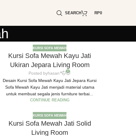
SEARCH
RP
0
ah
KURSI SOFA MEWAH
Kursi Sofa Mewah Kayu Jati
Ukiran Jepara Living Room
0
Posted by
hasan
Desain Kursi Sofa Mewah Kayu Jati Jepara Kursi
Sofa Mewah Kayu Jati menjadi material utama
untuk membuat segala jenis furniture terbai...
CONTINUE READING
KURSI SOFA MEWAH
Kursi Sofa Mewah Jati Solid
Living Room