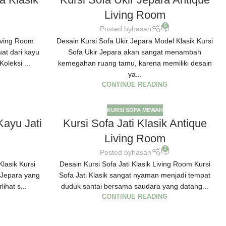
Living Room
0
Posted by
hasan
Living Room
Desain Kursi Sofa Ukir Jepara Model Klasik Kursi
uat dari kayu
Sofa Ukir Jepara akan sangat menambah
oleksi ...
kemegahan ruang tamu, karena memiliki desain
ya...
CONTINUE READING
KURSI SOFA MEWAH
Kayu Jati
Kursi Sofa Jati Klasik Antique
Living Room
2
Posted by
hasan
lasik Kursi
Desain Kursi Sofa Jati Klasik Living Room Kursi
 Jepara yang
Sofa Jati Klasik sangat nyaman menjadi tempat
ihat s...
duduk santai bersama saudara yang datang...
CONTINUE READING