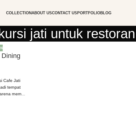
COLLECTION
ABOUT US
CONTACT US
PORTFOLIO
BLOG
kursi jati untuk restor
AN
 Dining
i Cafe Jati
jadi tempat
arena mem...