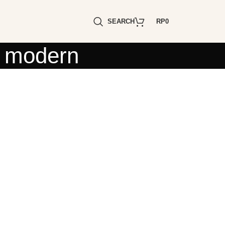
SEARCH
RP
0
an modern