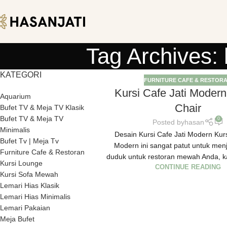
Tag Archives: 
KATEGORI
FURNITURE CAFE & RESTOR
Kursi Cafe Jati Modern
Aquarium
Chair
Bufet TV & Meja TV Klasik
Bufet TV & Meja TV
0
Posted by
hasan
Minimalis
Desain Kursi Cafe Jati Modern Kurs
Bufet Tv | Meja Tv
Modern ini sangat patut untuk men
Furniture Cafe & Restoran
duduk untuk restoran mewah Anda, k
Kursi Lounge
CONTINUE READING
Kursi Sofa Mewah
Lemari Hias Klasik
Lemari Hias Minimalis
Lemari Pakaian
Meja Bufet