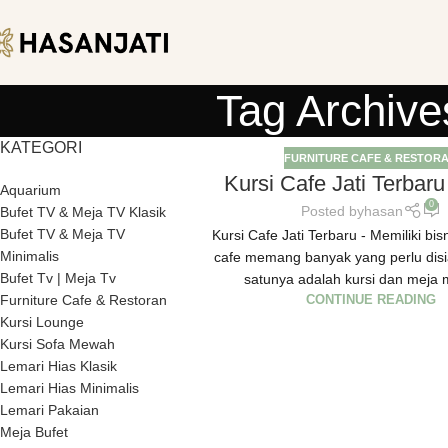
Tag Archives
KATEGORI
FURNITURE CAFE & RESTOR
Kursi Cafe Jati Terbar
Aquarium
0
Posted by
hasan
Bufet TV & Meja TV Klasik
Bufet TV & Meja TV
Kursi Cafe Jati Terbaru - Memiliki bis
Minimalis
cafe memang banyak yang perlu disi
Bufet Tv | Meja Tv
satunya adalah kursi dan meja 
Furniture Cafe & Restoran
CONTINUE READING
Kursi Lounge
Kursi Sofa Mewah
Lemari Hias Klasik
Lemari Hias Minimalis
Lemari Pakaian
Meja Bufet