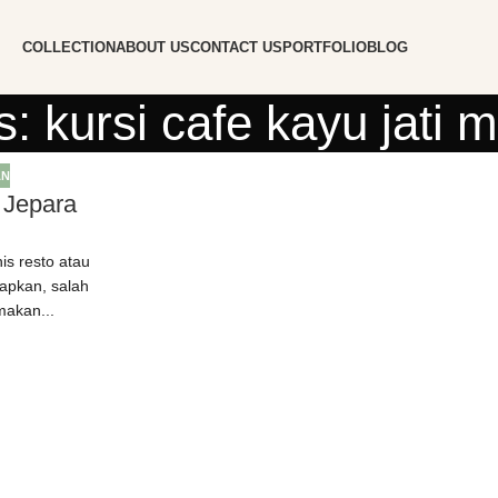
COLLECTION
ABOUT US
CONTACT US
PORTFOLIO
BLOG
: kursi cafe kayu jati 
AN
u Jepara
nis resto atau
apkan, salah
makan...