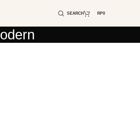
SEARCH
RP
0
modern