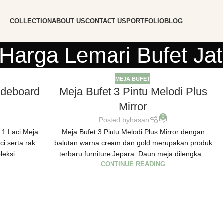
COLLECTION
ABOUT US
CONTACT US
PORTFOLIO
BLOG
 Harga Lemari Bufet Jat
MEJA BUFET
Sideboard
Meja Bufet 3 Pintu Melodi Plus
Mirror
0
Posted by
hasan
u 1 Laci Meja
Meja Bufet 3 Pintu Melodi Plus Mirror dengan
ci serta rak
balutan warna cream dan gold merupakan produk
eksi ...
terbaru furniture Jepara. Daun meja dilengka...
CONTINUE READING