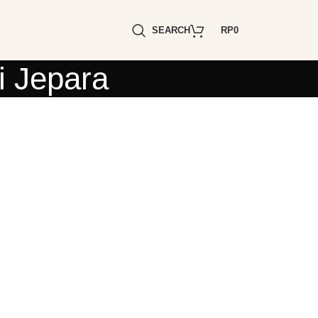
SEARCH
RP
0
i Jepara