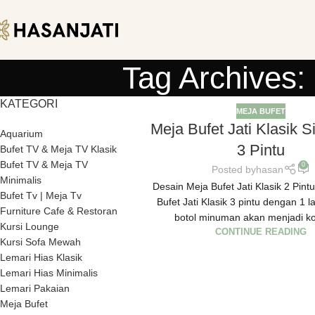
Tag Archives:
KATEGORI
MEJA BUFET
Meja Bufet Jati Klasik 
Aquarium
3 Pintu
Bufet TV & Meja TV Klasik
Bufet TV & Meja TV
0
Posted by
hasan
Minimalis
Desain Meja Bufet Jati Klasik 2 Pint
Bufet Tv | Meja Tv
Bufet Jati Klasik 3 pintu dengan 1 la
Furniture Cafe & Restoran
botol minuman akan menjadi kol
Kursi Lounge
CONTINUE READING
Kursi Sofa Mewah
Lemari Hias Klasik
Lemari Hias Minimalis
Lemari Pakaian
Meja Bufet