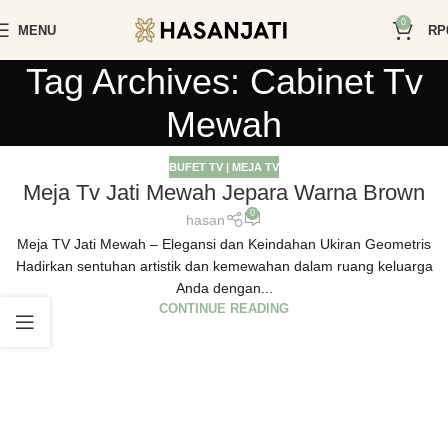
0
MENU
RP
Tag Archives: Cabinet Tv
Mewah
BUFET TV | MEJA TV
Meja Tv Jati Mewah Jepara Warna Brown
0
hasan
Meja TV Jati Mewah – Elegansi dan Keindahan Ukiran Geometris
Hadirkan sentuhan artistik dan kemewahan dalam ruang keluarga
Anda dengan...
CONTINUE READING