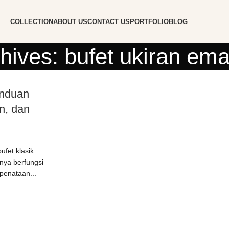
COLLECTION
ABOUT US
CONTACT US
PORTFOLIO
BLOG
hives: bufet ukiran em
anduan
n, dan
ufet klasik
nya berfungsi
penataan...