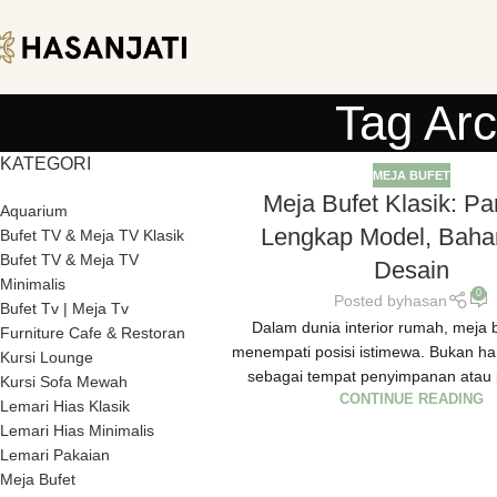
Tag Arc
KATEGORI
MEJA BUFET
Meja Bufet Klasik: P
Aquarium
Lengkap Model, Baha
Bufet TV & Meja TV Klasik
Bufet TV & Meja TV
Desain
Minimalis
0
Posted by
hasan
Bufet Tv | Meja Tv
Dalam dunia interior rumah, meja b
Furniture Cafe & Restoran
menempati posisi istimewa. Bukan ha
Kursi Lounge
sebagai tempat penyimpanan atau 
Kursi Sofa Mewah
CONTINUE READING
Lemari Hias Klasik
Lemari Hias Minimalis
Lemari Pakaian
Meja Bufet