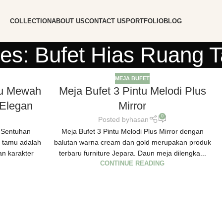
COLLECTION
ABOUT US
CONTACT US
PORTFOLIO
BLOG
ves: Bufet Hias Ruang 
MEJA BUFET
mu Mewah
Meja Bufet 3 Pintu Melodi Plus
 Elegan
Mirror
0
Posted by
hasan
 Sentuhan
Meja Bufet 3 Pintu Melodi Plus Mirror dengan
 tamu adalah
balutan warna cream dan gold merupakan produk
n karakter
terbaru furniture Jepara. Daun meja dilengka...
CONTINUE READING