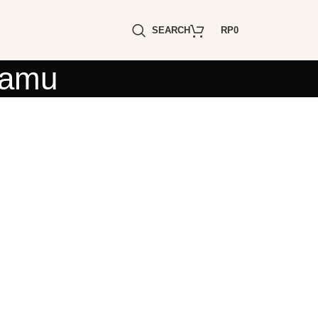
SEARCH
RP
0
Tamu