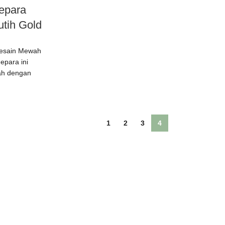
Jepara
tih Gold
Desain Mewah
epara ini
ah dengan
1
2
3
4