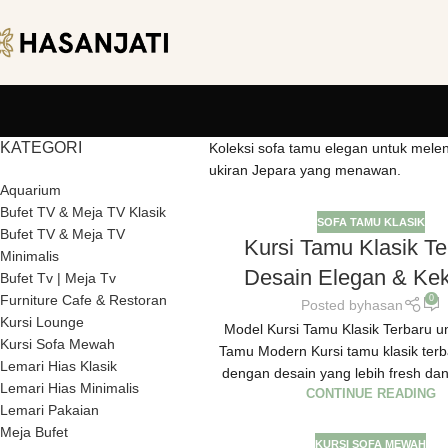
KATEGORI
Koleksi sofa tamu elegan untuk melen
ukiran Jepara yang menawan.
Aquarium
Bufet TV & Meja TV Klasik
SOFA TAMU KLASIK
Bufet TV & Meja TV
Kursi Tamu Klasik Te
Minimalis
Desain Elegan & Kek
Bufet Tv | Meja Tv
Furniture Cafe & Restoran
0
Posted by
hasan
Kursi Lounge
Model Kursi Tamu Klasik Terbaru 
Kursi Sofa Mewah
Tamu Modern Kursi tamu klasik terba
Lemari Hias Klasik
dengan desain yang lebih fresh dan
Lemari Hias Minimalis
CONTINUE READING
Lemari Pakaian
Meja Bufet
KURSI SOFA MEWAH