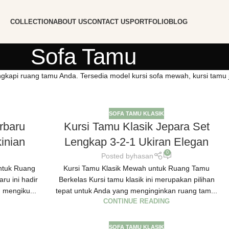
COLLECTION
ABOUT US
CONTACT US
PORTFOLIO
BLOG
Sofa Tamu
gkapi ruang tamu Anda. Tersedia model kursi sofa mewah, kursi tamu ja
SOFA TAMU KLASIK
rbaru
Kursi Tamu Klasik Jepara Set
inian
Lengkap 3-2-1 Ukiran Elegan
0
Posted by
hasan
untuk Ruang
Kursi Tamu Klasik Mewah untuk Ruang Tamu
ru ini hadir
Berkelas Kursi tamu klasik ini merupakan pilihan
 mengiku...
tepat untuk Anda yang menginginkan ruang tam...
CONTINUE READING
SOFA TAMU KLASIK