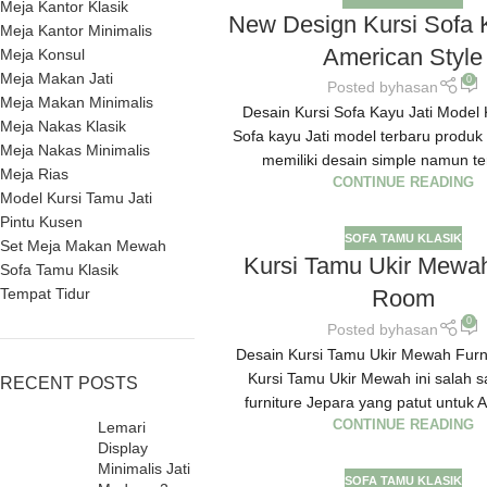
Meja Kantor Klasik
New Design Kursi Sofa 
Meja Kantor Minimalis
American Style
Meja Konsul
Meja Makan Jati
0
Posted by
hasan
Meja Makan Minimalis
Desain Kursi Sofa Kayu Jati Model K
Meja Nakas Klasik
Sofa kayu Jati model terbaru produk
Meja Nakas Minimalis
memiliki desain simple namun terl
Meja Rias
CONTINUE READING
Model Kursi Tamu Jati
Pintu Kusen
SOFA TAMU KLASIK
Set Meja Makan Mewah
Kursi Tamu Ukir Mewah
Sofa Tamu Klasik
Tempat Tidur
Room
0
Posted by
hasan
Desain Kursi Tamu Ukir Mewah Furn
Kursi Tamu Ukir Mewah ini salah s
RECENT POSTS
furniture Jepara yang patut untuk A
CONTINUE READING
Lemari
Display
Minimalis Jati
SOFA TAMU KLASIK