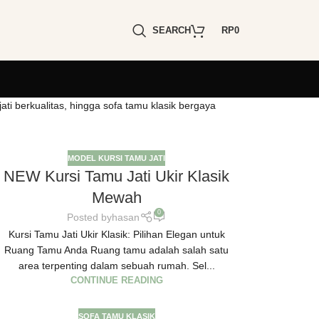
SEARCH
RP
0
ti berkualitas, hingga sofa tamu klasik bergaya
MODEL KURSI TAMU JATI
NEW Kursi Tamu Jati Ukir Klasik
Mewah
0
Posted by
hasan
Kursi Tamu Jati Ukir Klasik: Pilihan Elegan untuk
Ruang Tamu Anda Ruang tamu adalah salah satu
area terpenting dalam sebuah rumah. Sel...
CONTINUE READING
SOFA TAMU KLASIK