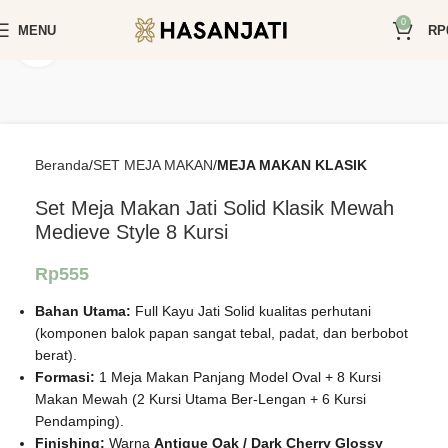
0
MENU
RP
Click to enlarge
Beranda
SET MEJA MAKAN
MEJA MAKAN KLASIK
Set Meja Makan Jati Solid Klasik Mewah
Medieve Style 8 Kursi
Rp
555
Bahan Utama:
Full Kayu Jati Solid kualitas perhutani
(komponen balok papan sangat tebal, padat, dan berbobot
berat).
Formasi:
1 Meja Makan Panjang Model Oval + 8 Kursi
Makan Mewah (2 Kursi Utama Ber-Lengan + 6 Kursi
Pendamping).
Finishing:
Warna
Antique Oak / Dark Cherry Glossy