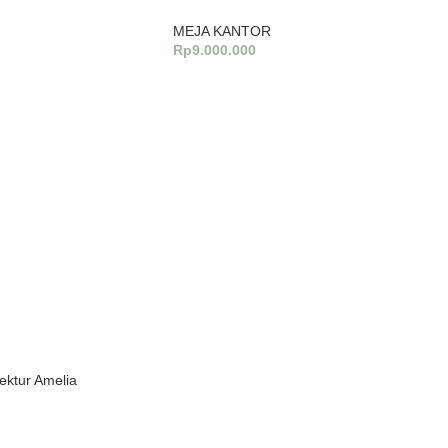
MEJA KANTOR
Rp
9.000.000
Tambah Ke Keranjang
ektur Amelia