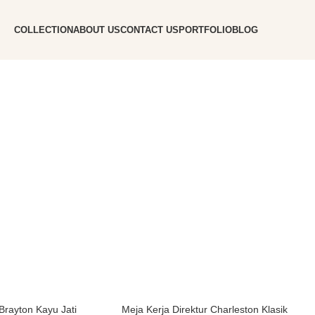
COLLECTION
ABOUT US
CONTACT US
PORTFOLIO
BLOG
Brayton Kayu Jati
Meja Kerja Direktur Charleston Klasik