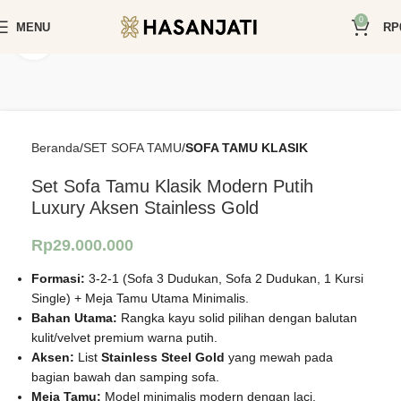
0
MENU
RP
Click to enlarge
Beranda
SET SOFA TAMU
SOFA TAMU KLASIK
Set Sofa Tamu Klasik Modern Putih
Luxury Aksen Stainless Gold
Rp
29.000.000
Formasi:
3-2-1 (Sofa 3 Dudukan, Sofa 2 Dudukan, 1 Kursi
Single) + Meja Tamu Utama Minimalis.
Bahan Utama:
Rangka kayu solid pilihan dengan balutan
kulit/velvet premium warna putih.
Aksen:
List
Stainless Steel Gold
yang mewah pada
bagian bawah dan samping sofa.
Meja Tamu:
Model minimalis modern dengan laci,