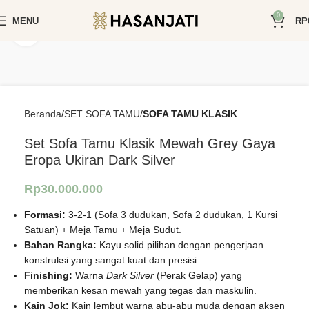
0
MENU
RP
Click to enlarge
Beranda
SET SOFA TAMU
SOFA TAMU KLASIK
Set Sofa Tamu Klasik Mewah Grey Gaya
Eropa Ukiran Dark Silver
Rp
30.000.000
Formasi:
3-2-1 (Sofa 3 dudukan, Sofa 2 dudukan, 1 Kursi
Satuan) + Meja Tamu + Meja Sudut.
Bahan Rangka:
Kayu solid pilihan dengan pengerjaan
konstruksi yang sangat kuat dan presisi.
Finishing:
Warna
Dark Silver
(Perak Gelap) yang
memberikan kesan mewah yang tegas dan maskulin.
Kain Jok:
Kain lembut warna abu-abu muda dengan aksen