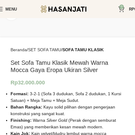
0
MENU
RP
Click to enlarge
Beranda
SET SOFA TAMU
SOFA TAMU KLASIK
Set Sofa Tamu Klasik Mewah Warna
Mocca Gaya Eropa Ukiran Silver
Rp
32.000.000
Formasi:
3-2-1 (Sofa 3 dudukan, Sofa 2 dudukan, 1 Kursi
Satuan) + Meja Tamu + Meja Sudut.
Bahan Rangka:
Kayu solid pilihan dengan pengerjaan
konstruksi yang sangat kuat.
Finishing:
Warna
Silver Gold
(Perak dengan semburat
Emas) yang memberikan kesan mewah modern.
Kain Jok:
Kain velvet/bludru lembut warna
mocca