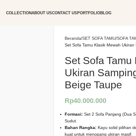
COLLECTION
ABOUT US
CONTACT US
PORTFOLIO
BLOG
Beranda
SET SOFA TAMU
SOFA TA
Set Sofa Tamu Klasik Mewah Ukiran
Set Sofa Tamu
Ukiran Sampin
Beige Taupe
Rp
40.000.000
Formasi:
Set 2 Sofa Panjang (Dua 
Sudut.
Bahan Rangka:
Kayu solid pilihan 
kuat untuk menopang ukiran masif.