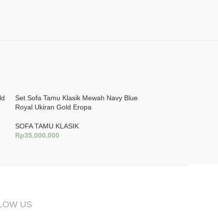
ld
Set Sofa Tamu Klasik Mewah Navy Blue
Set Sofa Tamu Kl
Royal Ukiran Gold Eropa
Champagne Gaya 
Jepara
SOFA TAMU KLASIK
Rp
35.000.000
SOFA TAMU KLA
Rp
35.000.000
Tambah Ke Keranjang
Tambah Ke Keran
LOW US