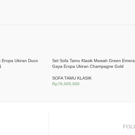
k Eropa Ukiran Duco
Set Sofa Tamu Klasik Mewah Green Emera
1
Gaya Eropa Ukiran Champagne Gold
SOFA TAMU KLASIK
Rp
76.000.000
g
Tambah Ke Keranjang
FOL