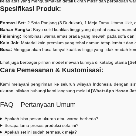
kelas atas yang mengutamakan detail ukiran masif dan perpaduan wa
Spesifikasi Produk:
Formasi Set:
2 Sofa Panjang (3 Dudukan), 1 Meja Tamu Utama Ukir, 
Bahan Rangka:
Kayu solid kualitas tinggi yang dipahat secara manual
Finishing:
Kombinasi warna emas prada yang mewah pada sofa dan wa
Kain Jok:
Material kain premium yang tebal namun tetap lembut dan d
Busa:
Menggunakan busa kenyal kualitas tinggi yang tidak mudah k
Lihat juga berbagai pilihan model mewah lainnya di katalog utama
[
Se
Cara Pemesanan & Kustomisasi:
Kami melayani pengiriman ke seluruh wilayah Indonesia dengan si
ukuran, silakan hubungi kami langsung melalui
[
WhatsApp Hasan Jati
FAQ – Pertanyaan Umum
Apakah bisa pesan ukuran atau warna berbeda?
Berapa lama proses produksi sofa ini?
Apakah set ini sudah termasuk meja?