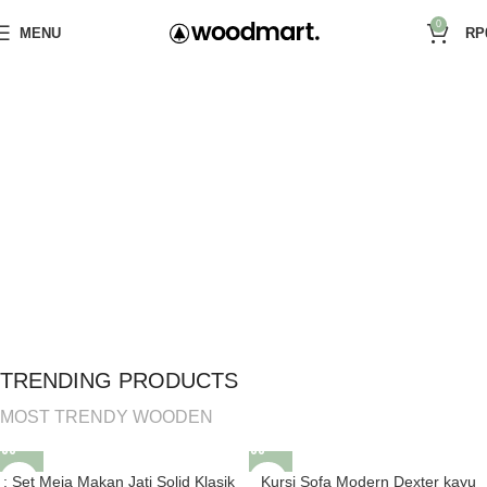
0
MENU
RP
CUSTOM SUBTITLE TEXT
CHECK OUT OUR
SUMMER COLLECTION
SHOP NOW
VIEW MORE
TRENDING PRODUCTS
MOST TRENDY WOODEN
: Set Meja Makan Jati Solid Klasik
Kursi Sofa Modern Dexter kayu