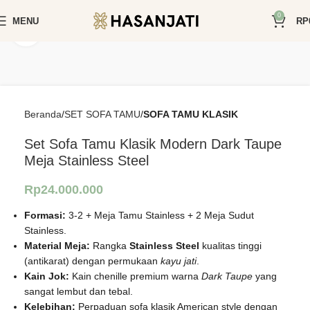
0
MENU
RP
Click to enlarge
Beranda
SET SOFA TAMU
SOFA TAMU KLASIK
Set Sofa Tamu Klasik Modern Dark Taupe
Meja Stainless Steel
Rp
24.000.000
Formasi:
3-2 + Meja Tamu Stainless + 2 Meja Sudut
Stainless.
Material Meja:
Rangka
Stainless Steel
kualitas tinggi
(antikarat) dengan permukaan
kayu jati
.
Kain Jok:
Kain chenille premium warna
Dark Taupe
yang
sangat lembut dan tebal.
Kelebihan:
Perpaduan sofa klasik American style dengan