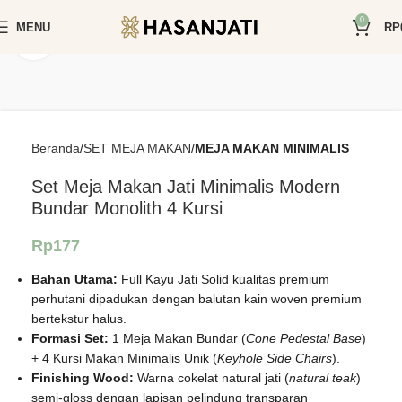
0
MENU
RP
Click to enlarge
Beranda
SET MEJA MAKAN
MEJA MAKAN MINIMALIS
Set Meja Makan Jati Minimalis Modern
Bundar Monolith 4 Kursi
Rp
177
Bahan Utama:
Full Kayu Jati Solid kualitas premium
perhutani dipadukan dengan balutan kain woven premium
bertekstur halus.
Formasi Set:
1 Meja Makan Bundar (
Cone Pedestal Base
)
+ 4 Kursi Makan Minimalis Unik (
Keyhole Side Chairs
).
Finishing Wood:
Warna cokelat natural jati (
natural teak
)
semi-gloss dengan lapisan pelindung transparan