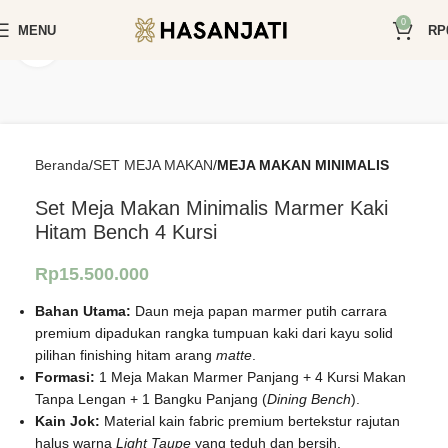
0
MENU
RP
Click to enlarge
Beranda
SET MEJA MAKAN
MEJA MAKAN MINIMALIS
Set Meja Makan Minimalis Marmer Kaki
Hitam Bench 4 Kursi
Rp
15.500.000
Bahan Utama:
Daun meja papan marmer putih carrara
premium dipadukan rangka tumpuan kaki dari kayu solid
pilihan finishing hitam arang
matte
.
Formasi:
1 Meja Makan Marmer Panjang + 4 Kursi Makan
Tanpa Lengan + 1 Bangku Panjang (
Dining Bench
).
Kain Jok:
Material kain fabric premium bertekstur rajutan
halus warna
Light Taupe
yang teduh dan bersih.