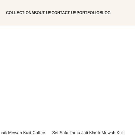
COLLECTION
ABOUT US
CONTACT US
PORTFOLIO
BLOG
asik Mewah Kulit Coffee
Set Sofa Tamu Jati Klasik Mewah Kulit