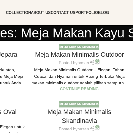
COLLECTION
ABOUT US
CONTACT US
PORTFOLIO
BLOG
ves: Meja Makan Kayu S
MEJA MAKAN MINIMALIS
Jepara
Meja Makan Minimalis Outdoor
0
Posted by
hasan
ekuatan,
Meja Makan Minimalis Outdoor – Elegan, Tahan
tu Meja Meja
Cuaca, dan Nyaman untuk Ruang Terbuka Meja
untuk Anda...
makan minimalis outdoor adalah pilihan sempurn...
CONTINUE READING
MEJA MAKAN MINIMALIS
s Oval
Meja Makan Minimalis
Skandinavia
 Elegan untuk
0
Posted by
hasan