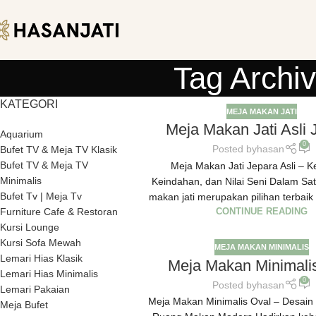
Tag Archi
KATEGORI
MEJA MAKAN JATI
Meja Makan Jati Asli 
Aquarium
0
Posted by
hasan
Bufet TV & Meja TV Klasik
Bufet TV & Meja TV
Meja Makan Jati Jepara Asli – K
Minimalis
Keindahan, dan Nilai Seni Dalam Sa
Bufet Tv | Meja Tv
makan jati merupakan pilihan terbaik 
Furniture Cafe & Restoran
CONTINUE READING
Kursi Lounge
Kursi Sofa Mewah
MEJA MAKAN MINIMALIS
Lemari Hias Klasik
Meja Makan Minimali
Lemari Hias Minimalis
0
Posted by
hasan
Lemari Pakaian
Meja Makan Minimalis Oval – Desain
Meja Bufet