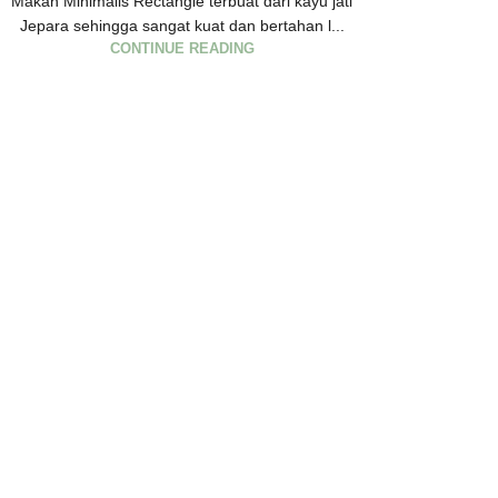
Makan Minimalis Rectangle terbuat dari kayu jati
Jepara sehingga sangat kuat dan bertahan l...
CONTINUE READING