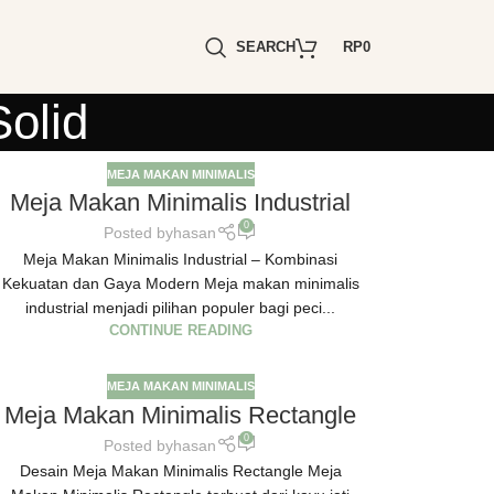
SEARCH
RP
0
olid
MEJA MAKAN MINIMALIS
Meja Makan Minimalis Industrial
0
Posted by
hasan
Meja Makan Minimalis Industrial – Kombinasi
Kekuatan dan Gaya Modern Meja makan minimalis
industrial menjadi pilihan populer bagi peci...
CONTINUE READING
MEJA MAKAN MINIMALIS
Meja Makan Minimalis Rectangle
0
Posted by
hasan
Desain Meja Makan Minimalis Rectangle Meja