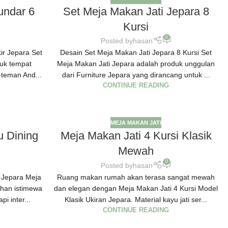
undar 6
Set Meja Makan Jati Jepara 8
Kursi
0
Posted by
hasan
ir Jepara Set
Desain Set Meja Makan Jati Jepara 8 Kursi Set
tuk tempat
Meja Makan Jati Jepara adalah produk unggulan
teman And...
dari Furniture Jepara yang dirancang untuk ...
CONTINUE READING
MEJA MAKAN JATI
u Dining
Meja Makan Jati 4 Kursi Klasik
Mewah
0
Posted by
hasan
r Jepara Meja
Ruang makan rumah akan terasa sangat mewah
han istimewa
dan elegan dengan Meja Makan Jati 4 Kursi Model
i inter...
Klasik Ukiran Jepara. Material kayu jati ser...
CONTINUE READING