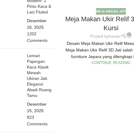
Modern: 2
Pintu Kaca &
MEJA MAKAN JATI
Laci Fluted
Meja Makan Ukir Relif 3
Desember
Kursi
16, 2025
1202
0
Posted by
hasan
Comments
Desain Meja Makan Ukir Relif Mewa
Meja Makan Ukir Relif 3D Jati salah
Lemari
furniture Jepara yang dilengkapi 8
Pajangan
CONTINUE READING
Kaca Klasik
Mewah
Ukiran Jati:
Elegansi
Abadi Ruang
Tamu
Desember
15, 2025
823
Comments