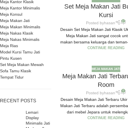
Meja Kantor Klasik
Set Meja Makan Jati B
Meja Kantor Minimalis
Kursi
Meja Konsul
Meja Makan Jati
17
Posted by
hasan
Meja Makan Minimalis
Desain Set Meja Makan Jati Klasik Uk
Meja Nakas Klasik
Meja Makan Jati sangat cocok un
Meja Nakas Minimalis
makan bersama keluarga dan teman-
Meja Rias
CONTINUE READING
Model Kursi Tamu Jati
Pintu Kusen
Set Meja Makan Mewah
MEJA MAKAN JATI
Sofa Tamu Klasik
Meja Makan Jati Terbar
Tempat Tidur
Room
0
Posted by
hasan
Desain Meja Makan Jati Terbaru Uki
RECENT POSTS
Makan Jati Terbaru adalah persemba
dari mebel Jepara untuk melengkap
Lemari
Display
CONTINUE READING
Minimalis Jati