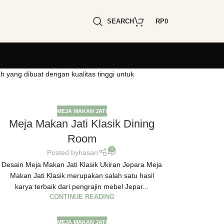
SEARCH
RP
0
 yang dibuat dengan kualitas tinggi untuk
MEJA MAKAN JATI
Meja Makan Jati Klasik Dining
Room
0
Posted by
hasan
Desain Meja Makan Jati Klasik Ukiran Jepara Meja
Makan Jati Klasik merupakan salah satu hasil
karya terbaik dari pengrajin mebel Jepar...
CONTINUE READING
MEJA MAKAN JATI