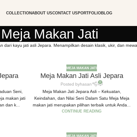
COLLECTION
ABOUT US
CONTACT US
PORTFOLIO
BLOG
Meja Makan Jati
ari kayu jati asli Jepara. Menampilkan desain klasik, ukir, dan mewah
MEJA MAKAN JATI
Jepara
Meja Makan Jati Asli Jepara
0
Posted by
hasan
paduan Seni,
Meja Makan Jati Jepara Asli – Kekuatan,
a makan jati
Keindahan, dan Nilai Seni Dalam Satu Meja Meja
an dan k...
makan jati merupakan pilihan terbaik untuk Anda...
CONTINUE READING
MEJA MAKAN JATI