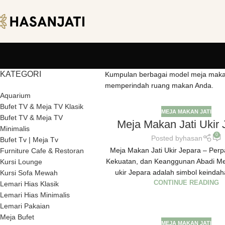
KATEGORI
Kumpulan berbagai model meja makan d
memperindah ruang makan Anda.
Aquarium
Bufet TV & Meja TV Klasik
MEJA MAKAN JATI
Bufet TV & Meja TV
Meja Makan Jati Ukir 
Minimalis
0
Posted by
hasan
Bufet Tv | Meja Tv
Meja Makan Jati Ukir Jepara – Per
Furniture Cafe & Restoran
Kekuatan, dan Keanggunan Abadi Mej
Kursi Lounge
ukir Jepara adalah simbol keindah
Kursi Sofa Mewah
CONTINUE READING
Lemari Hias Klasik
Lemari Hias Minimalis
Lemari Pakaian
Meja Bufet
MEJA MAKAN JATI