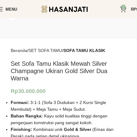
0
MENU
RP
Click to enlarge
Beranda
SET SOFA TAMU
SOFA TAMU KLASIK
Set Sofa Tamu Klasik Mewah Silver
Champagne Ukiran Gold Silver Dua
Warna
Rp
30.000.000
Formasi:
3-1-1 (Sofa 3 Dudukan + 2 Kursi Single
Membulat) + Meja Tamu + Meja Sudut.
Bahan Rangka:
Kayu solid kualitas tinggi dengan
pengerjaan konstruksi yang sangat kokoh.
Finishing:
Kombinasi unik
Gold & Silver
(Emas dan
Perak) pada setiap detail ukirannya.