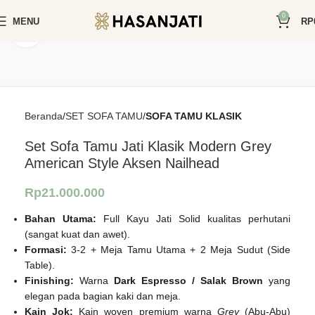
0
MENU
RP
Click to enlarge
Beranda
SET SOFA TAMU
SOFA TAMU KLASIK
Set Sofa Tamu Jati Klasik Modern Grey
American Style Aksen Nailhead
Rp
21.000.000
Bahan Utama:
Full Kayu Jati Solid kualitas perhutani
(sangat kuat dan awet).
Formasi:
3-2 + Meja Tamu Utama + 2 Meja Sudut (Side
Table).
Finishing:
Warna
Dark Espresso / Salak Brown
yang
elegan pada bagian kaki dan meja.
Kain Jok:
Kain woven premium warna
Grey
(Abu-Abu)