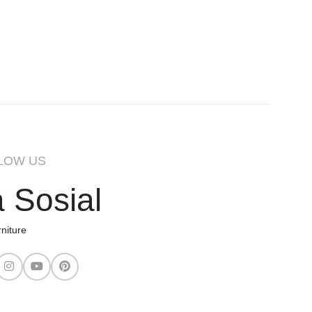
LOW US
 Sosial
niture